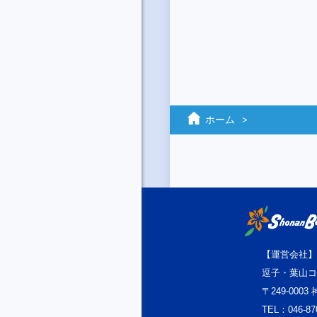
ホーム
【運営会社】
逗子・葉山コ
〒249-000
TEL：046-87