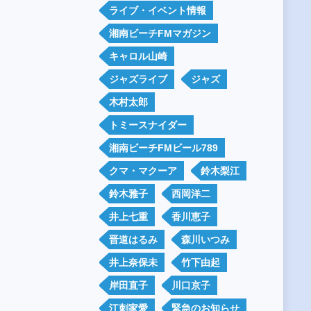
ライブ・イベント情報
湘南ビーチFMマガジン
キャロル山崎
ジャズライブ
ジャズ
木村太郎
トミースナイダー
湘南ビーチFMビール789
クマ・マクーア
鈴木梨江
鈴木雅子
西岡洋二
井上七重
香川恵子
晋道はるみ
森川いつみ
井上奈保未
竹下由起
岸田直子
川口京子
江刺家愛
緊急のお知らせ