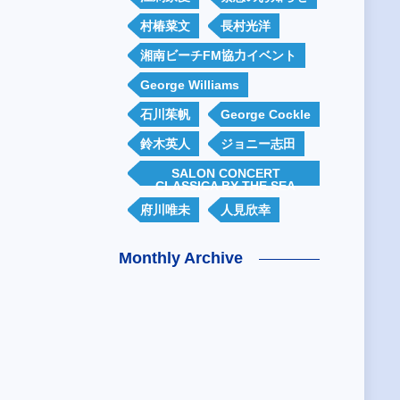
村椿菜文
長村光洋
湘南ビーチFM協力イベント
George Williams
石川茱帆
George Cockle
鈴木英人
ジョニー志田
SALON CONCERT
CLASSICA BY THE SEA
府川唯未
人見欣幸
Monthly Archive