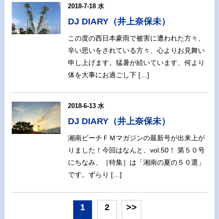
2018-7-18 水
DJ DIARY（井上奈保未）
この度の西日本豪雨で被害に遭われた方々、
辛い思いをされている方々、心よりお見舞い
申し上げます。猛暑が続いています、何より
体を大事にお過ごし下 […]
2018-6-13 水
DJ DIARY（井上奈保未）
湘南ビーチＦＭマガジンの最新号が出来上が
りました！今回はなんと、vol.50！ 第５０号
にちなみ、［特集］は「湘南の夏の５０選」
です。ずらり […]
1
2
>>