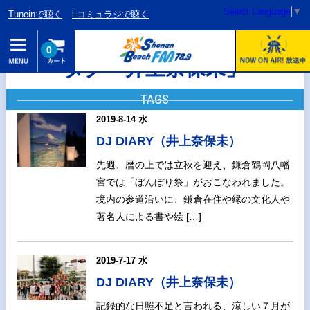
Select Language
▼
Tuneinで聴く
i-コミュラジで聴く
0
タグ「井上奈保未」
TAGS
2019-8-14 水
DJ DIARY（井上奈保未）
先週、暦の上では立秋を迎え、鎌倉鶴岡八幡
宮では「ぼんぼり祭」がおこなわれました。
境内の参道沿いに、鎌倉在住や縁の文化人や
著名人による書や絵 […]
2019-7-17 水
DJ DIARY（井上奈保未）
記録的な日照不足と言われる、涼しい７月が