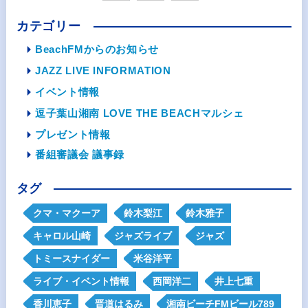
カテゴリー
BeachFMからのお知らせ
JAZZ LIVE INFORMATION
イベント情報
逗子葉山湘南 LOVE THE BEACHマルシェ
プレゼント情報
番組審議会 議事録
タグ
クマ・マクーア
鈴木梨江
鈴木雅子
キャロル山崎
ジャズライブ
ジャズ
トミースナイダー
米谷洋平
ライブ・イベント情報
西岡洋二
井上七重
香川恵子
晋道はるみ
湘南ビーチFMビール789