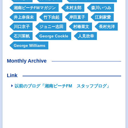
湘南ビーチFMマガジン
木村太郎
森川いつみ
井上奈保未
竹下由起
岸田直子
江刺家愛
川口京子
ジョニー志田
村椿菜文
長村光洋
石川茱帆
George Cockle
人見欣幸
George Williams
Monthly Archive
Link
以前のブログ「湘南ビーチFM スタッフブログ」