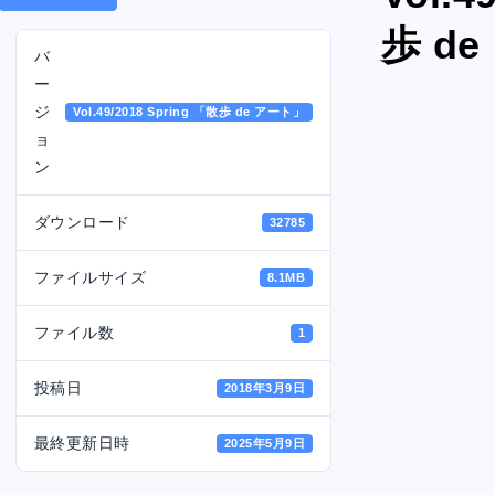
歩 d
バ
ー
ジ
Vol.49/2018 Spring 「散歩 de アート」
ョ
ン
ダウンロード
32785
ファイルサイズ
8.1MB
ファイル数
1
投稿日
2018年3月9日
最終更新日時
2025年5月9日