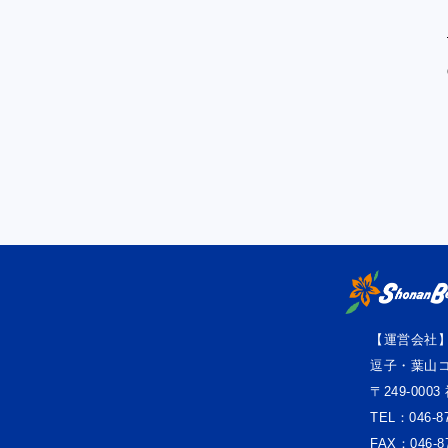
【運営会社
逗子・葉山
〒249-000
TEL：046-87
FAX：046-87