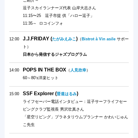
ご紹介～
逗子スカイランナーズ代表 山岸大志さん
11:15〜25 逗子市提 供「ハロー逗子」
11:35～ ロコインフォ
J.J.FRIDAY (
)
12:00
たがみえみこ
（
Bistrot à Vin asile
サポー
ト）
日本から発信するジャズプログラム
POPS IN THE BOX
14:00
（
人見欣幸
）
60～80’s洋楽ヒット
SSF Explorer (
)
15:00
晋道はるみ
ライフセーバー電話インタビュー：逗子サーフライフセー
ビングクラブ監視長 男沢壮真さん
「星空リビング」プラネタリウムプランナー かわいじゅん
こ先生