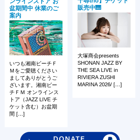
千尋trio】チケット
ンラインストア お
販売中🎹
盆期間中 休業のご
案内
大塚商会presents
SHONAN JAZZ BY
いつも湘南ビーチＦ
THE SEA LIVE in
Ｍをご愛聴ください
RIVIERA ZUSHI
ましてありがとうご
MARINA 2026/ […]
ざいます。湘南ビー
チＦＭ オンラインス
トア（JAZZ LIVE チ
ケット含む）お盆期
間 […]