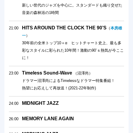
新しい世代のジャズを中心に。スタンダードも織り交ぜた
音楽の森林浴の1時間
HITS AROUND THE CLOCK THE 90’S
21:00
（
本房雄
一
）
30年前の全米トップ10＋α ヒットチャート史上、最も多
彩なスタイルに彩られた10年間！激動の90’ｓ熱気が今ここ
に！
Timeless Sound-Wave
23:00
（沼澤尚）
ドラマー沼澤尚によるTimelessなドラマー特集番組！
熱望にお応えして再放送！(2021-22年制作)
MIDNIGHT JAZZ
24:00
MEMORY LANE AGAIN
26:00