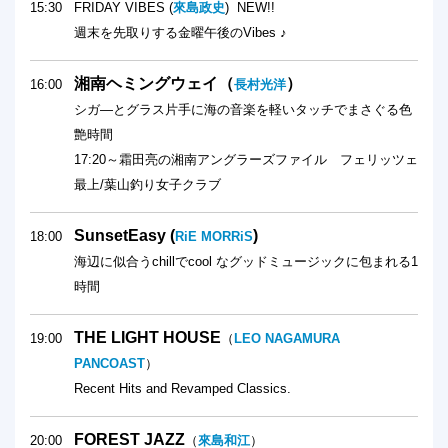
15:30
FRIDAY VIBES (
來島政史
) NEW!!
週末を先取りする金曜午後のVibes ♪
湘南ヘミングウェイ（
）
16:00
長村光洋
シガ―とグラス片手に海の音楽を軽いタッチでまさぐる色
艶時間
17:20～霜田亮の湘南アングラーズファイル フェリッツェ
最上/葉山釣り女子クラブ
SunsetEasy (
)
18:00
RiE MORRiS
海辺に似合うchillでcool なグッドミュージックに包まれる1
時間
THE LIGHT HOUSE
19:00
（
LEO NAGAMURA
PANCOAST
）
Recent Hits and Revamped Classics.
FOREST JAZZ
20:00
（
來島和江
）