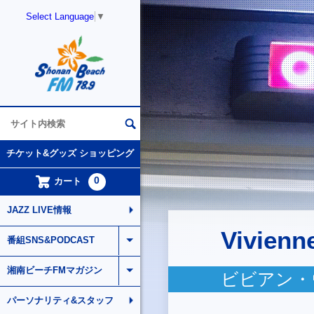
Select Language
▼
チケット&グッズ ショッピング
0
カート
JAZZ LIVE情報
Vivienn
番組SNS&PODCAST
湘南ビーチFMマガジン
ビビアン・
パーソナリティ&スタッフ