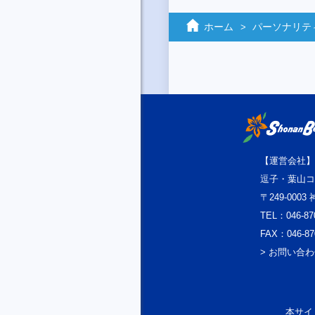
ホーム
パーソナリティ
【運営会社】
逗子・葉山コ
〒249-000
TEL：046-87
FAX：046-87
> お問い合
本サイト