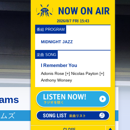
2026/8/7 FRI 15:43
番組 PROGRAM
MIDNIGHT JAZZ
楽曲 SONG
I Remember You
Adonis Rose [+] Nicolas Payton [+]
Anthony Wonsey
iams
アムズ