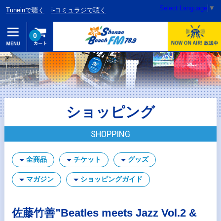
Select Language
▼
Tuneinで聴く
i-コミュラジで聴く
0
ショッピング
SHOPPING
全商品
チケット
グッズ
マガジン
ショッピングガイド
佐藤竹善”Beatles meets Jazz Vol.2 &