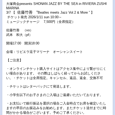
大塚商会presents SHONAN JAZZ BY THE SEA in RIVIERA ZUSHI
MARINA
佐藤
竹善 ”
3/7 【
Beatles meets Jazz Vol.2 & More ” 】
チケット発売 2026/1/11 sun 10:00～
ミュージックチャージ 7,500円（全席指定）
佐藤竹善 （vo）
武本 和大（pf）
開場17:00 開演18:00
会場：リビエラ逗子マリーナ オーシャンスイート
【ご注意】
・オンラインチケット購入サイトはアクセス集中により繋がりにく
い場合があります。 その際はしばらく経ってからお試しくださ
い。・チケットは全席指定。キャンセル、返品、返金、交換不可
・チケットはレターパックにて発送します。
・小学生以下のお子さまのご入場はご遠慮いただいております。
・お支払いで銀行振込を選択の場合ご入金時点でお席を確定いたし
ますの早目のお振込みをお勧めします。またチケット送付までに時
間がかかる場合がございます。予めご了承ください。