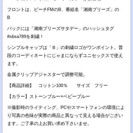
フロントは、ビーチFMのB、番組名「湘南ブリーズ」の
B
バックには「湘南ブリーズサタデー」のハッシュタグ
#sbsa789を刺繍！
シンプルキャップは「Ｂ」の刺繍ロゴがワンポイント。普
段のコーディネートにじゃまにならずユニセックスで使え
ます。
金属クリップアジャスターで調整可能。
【商品詳細】 コットン
100
％ サイズ フリー
【カラー】ストーンブルー×ベビーブルー
※撮影時のライティング、
PC
やスマートフォンの環境によ
り写真の色味が実際の商品と異なって見える場合がござい
ます。ご了承の上お買い求め下さいませ。