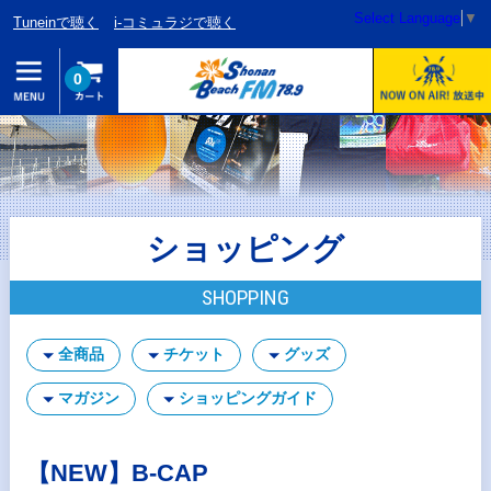
Select Language
▼
Tuneinで聴く
i-コミュラジで聴く
0
ショッピング
SHOPPING
全商品
チケット
グッズ
マガジン
ショッピングガイド
【NEW】B-CAP