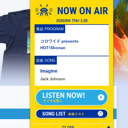
2026/8/6 THU 1:28
番組 PROGRAM
コロワイド presents
HOT!Shonan
楽曲 SONG
Imagine
Jack Johnson