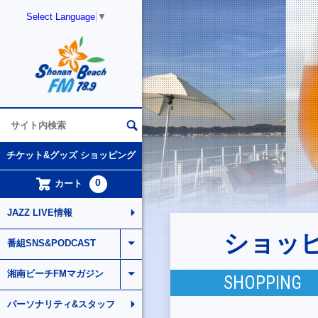
Select Language
▼
チケット&グッズ ショッピング
0
カート
JAZZ LIVE情報
ショッ
番組SNS&PODCAST
湘南ビーチFMマガジン
SHOPPING
パーソナリティ&スタッフ