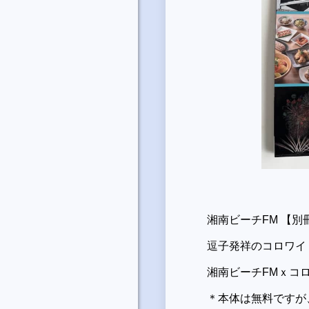
湘南ビーチFM 【別冊C
逗子発祥のコロワイ
湘南ビーチFMｘコ
＊本体は無料ですが