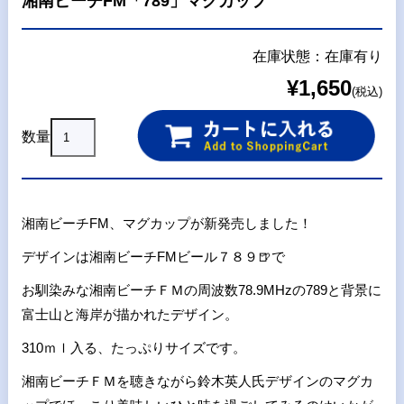
湘南ビーチFM「789」マグカップ
在庫状態：在庫有り
¥1,650
(税込)
数量
湘南ビーチ
FM
、マグカップが新発売しました！
デザインは湘南ビーチ
FM
ビール７８９🍺で
お馴染みな湘南ビーチＦＭの周波数
78.9MHz
の
789
と背景に
富士山と海岸が描かれたデザイン。
310
ｍｌ入る、たっぷりサイズです。
湘南ビーチＦＭを聴きながら鈴木英人氏デザインのマグカ