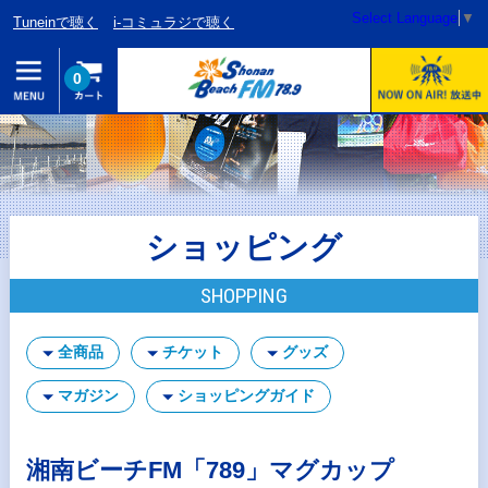
Select Language
▼
Tuneinで聴く
i-コミュラジで聴く
0
ショッピング
SHOPPING
全商品
チケット
グッズ
マガジン
ショッピングガイド
湘南ビーチFM「789」マグカップ