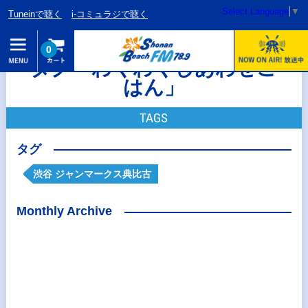
Select Language
▼
Tuneinで聴く
i-コミュラジで聴く
0
タグ「わくわくしあわせご
はん」
TAGS
タグ
渋谷 ジャンマークス典比古
Monthly Archive