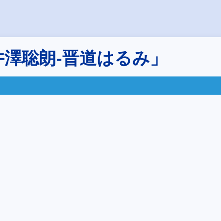
井澤聡朗-晋道はるみ」