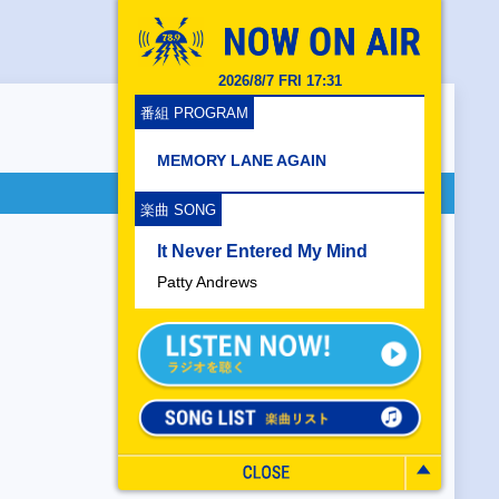
2026/8/7 FRI 17:31
番組 PROGRAM
MEMORY LANE AGAIN
楽曲 SONG
It Never Entered My Mind
Patty Andrews