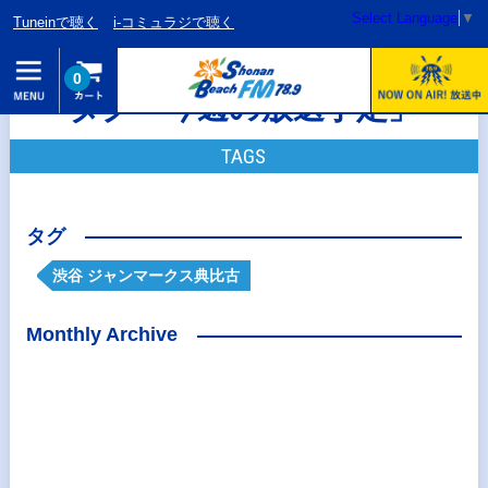
Select Language
▼
Tuneinで聴く
i-コミュラジで聴く
0
タグ「今週の放送予定」
TAGS
タグ
渋谷 ジャンマークス典比古
Monthly Archive