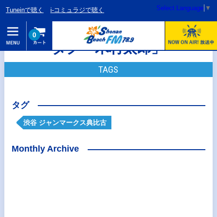
Select Language
▼
Tuneinで聴く
i-コミュラジで聴く
0
タグ「木村太郎」
TAGS
タグ
渋谷 ジャンマークス典比古
Monthly Archive