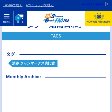
Select Language
▼
Tuneinで聴く
i-コミュラジで聴く
0
タグ「湘南日和」
TAGS
タグ
渋谷 ジャンマークス典比古
Monthly Archive