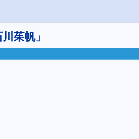
石川茱帆」