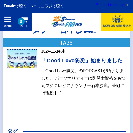
Select Language
▼
Tuneinで聴く
i-コミュラジで聴く
0
タグ「石本沙織」
TAGS
2024-11-14 木
「Good Love防災」始まりました
「Good Love防災」のPODCASTが始まりま
した。 パーソナリティーは防災士資格をもつ
元フジテレビアナウンサー石本沙織。番組に
は現役 […]
タグ