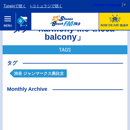
Select Language
▼
Tuneinで聴く
i-コミュラジで聴く
0
タグ「harmony-life-tricca-
balcony」
TAGS
タグ
渋谷 ジャンマークス典比古
Monthly Archive