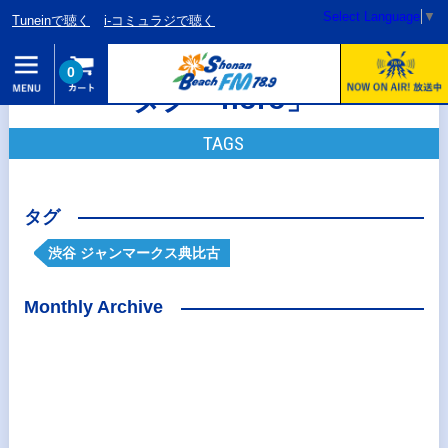
Select Language
▼
Tuneinで聴く
i-コミュラジで聴く
0
タグ「noro」
TAGS
タグ
渋谷 ジャンマークス典比古
Monthly Archive