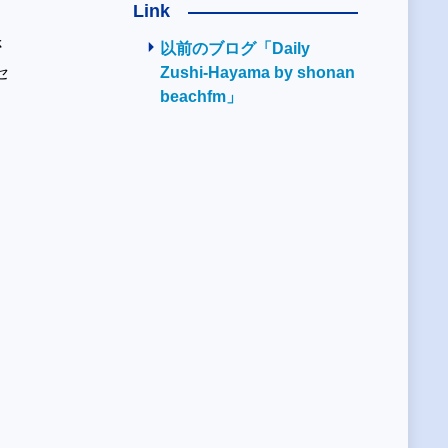
Link
さ
以前のブログ「Daily
セ
Zushi-Hayama by shonan
beachfm」