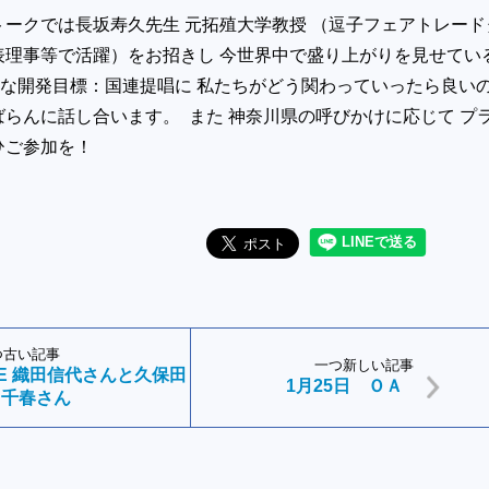
ークでは長坂寿久先生 元拓殖大学教授 （逗子フェアトレード
表理事等で活躍）をお招きし 今世界中で盛り上がりを見せてい
能な開発目標：国連提唱に 私たちがどう関わっていったら良い
らんに話し合います。 また 神奈川県の呼びかけに応じて プ
ひご参加を！
つ古い記事
一つ新しい記事
USE 織田信代さんと久保田
1月25日 ＯＡ
千春さん