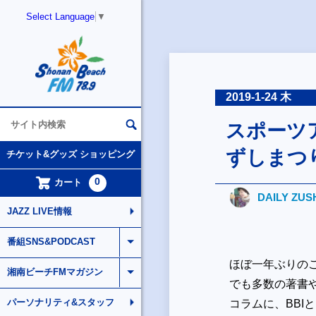
Select Language
▼
2019-1-24 木
スポーツ
ずしまつ
チケット&グッズ ショッピング
0
カート
DAILY ZUS
JAZZ LIVE情報
番組SNS&PODCAST
ほぼ一年ぶりの
湘南ビーチFMマガジン
でも多数の著書
パーソナリティ&スタッフ
コラムに、BB