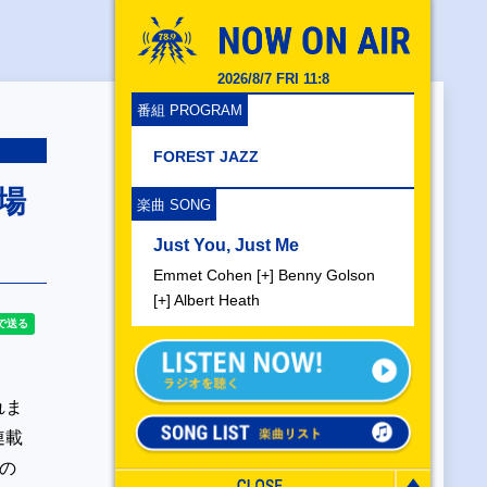
2026/8/7 FRI 11:8
番組 PROGRAM
FOREST JAZZ
場
楽曲 SONG
Just You, Just Me
Emmet Cohen [+] Benny Golson
[+] Albert Heath
れま
連載
の