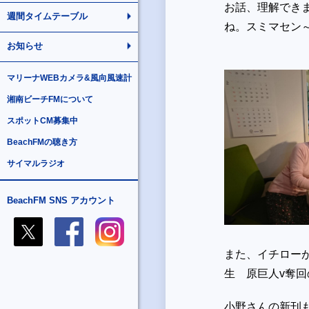
お話、理解でき
週間タイムテーブル
ね。スミマセン
お知らせ
マリーナWEBカメラ&風向風速計
湘南ビーチFMについて
スポットCM募集中
BeachFMの聴き方
サイマルラジオ
BeachFM SNS アカウント
また、イチロー
生 原巨人v奪回
小野さんの新刊