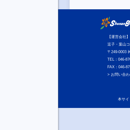
【運営会社】
逗子・葉山コ
〒249-000
TEL：046-87
FAX：046-87
> お問い合
本サイト