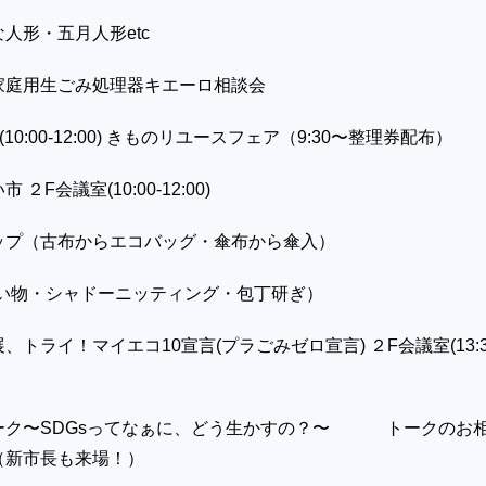
人形・五月人形etc
家庭用生ごみ処理器キエーロ相談会
0:00-12:00) きものリユースフェア（9:30〜整理券配布）
２F会議室(10:00-12:00)
ョップ（古布からエコバッグ・傘布から傘入）
繕い物・シャドーニッティング・包丁研ぎ）
トライ！マイエコ10宣言(プラごみゼロ宣言) ２F会議室(13:3
ーク〜SDGsってなぁに、どう生かすの？〜 トークのお
（新市長も来場！）