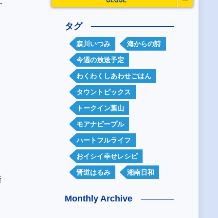
す
タグ
森川いつみ
海からの詩
今週の放送予定
わくわくしあわせごはん
タウントピックス
トークイン葉山
モアナピープル
ハートフルライフ
おイシイ幸せレシピ
晋道はるみ
湘南日和
新
Monthly Archive