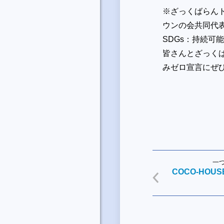
※ざっくばらんト
ウンの会共同代
SDGs：持続可
皆さんとざっくば
みゼロ宣言にぜ
一
COCO-HO