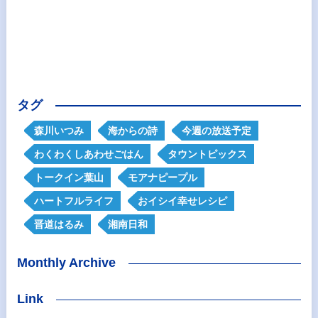
タグ
森川いつみ
海からの詩
今週の放送予定
わくわくしあわせごはん
タウントピックス
トークイン葉山
モアナピープル
ハートフルライフ
おイシイ幸せレシピ
晋道はるみ
湘南日和
Monthly Archive
Link