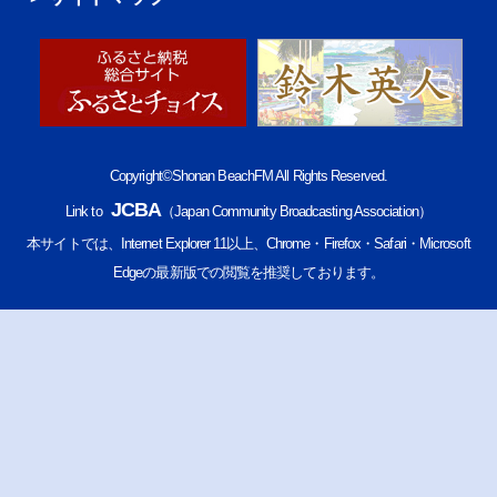
Copyright©Shonan BeachFM All Rights Reserved.
JCBA
Link to
（Japan Community Broadcasting Association）
本サイトでは、Internet Explorer 11以上、Chrome・Firefox・Safari・Microsoft
Edgeの最新版での閲覧を推奨しております。