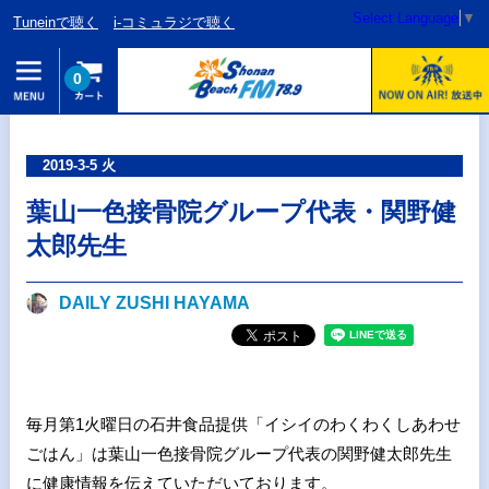
Select Language
▼
Tuneinで聴く
i-コミュラジで聴く
0
2019-3-5 火
葉山一色接骨院グループ代表・関野健
太郎先生
DAILY ZUSHI HAYAMA
毎月第1火曜日の石井食品提供「イシイのわくわくしあわせ
ごはん」は葉山一色接骨院グループ代表の関野健太郎先生
に健康情報を伝えていただいております。