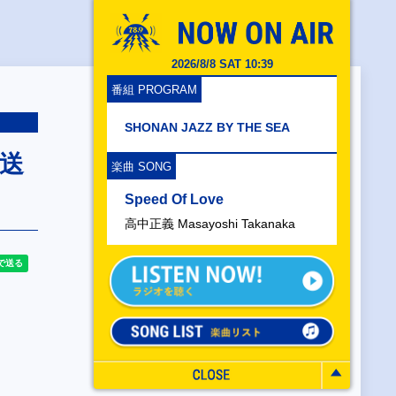
2026/8/8 SAT 10:39
番組 PROGRAM
SHONAN JAZZ BY THE SEA
放送
楽曲 SONG
Speed Of Love
高中正義 Masayoshi Takanaka