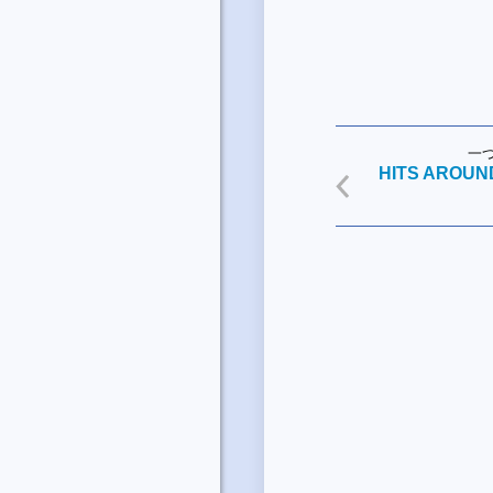
一
HITS AROUND