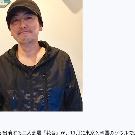
が出演する二人芝居『花音』が、11月に東京と韓国のソウルで