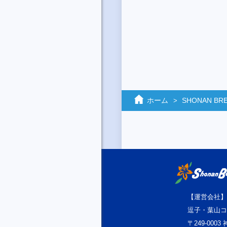
ホーム
SHONAN BREE
【運営会社】
逗子・葉山コ
〒249-000