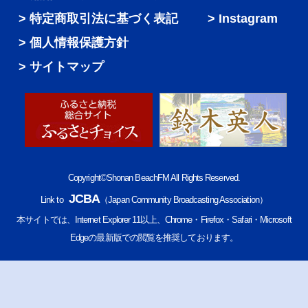
特定商取引法に基づく表記
Instagram
個人情報保護方針
サイトマップ
Copyright©Shonan BeachFM All Rights Reserved.
JCBA
Link to
（Japan Community Broadcasting Association）
本サイトでは、Internet Explorer 11以上、Chrome・Firefox・Safari・Microsoft
Edgeの最新版での閲覧を推奨しております。