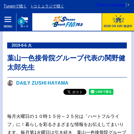
Select Language
▼
Tuneinで聴く
i-コミュラジで聴く
0
2019-8-6 火
葉山一色接骨院グループ代表の関野健
太郎先生
DAILY ZUSHI HAYAMA
毎月火曜日の１０時１５分～２５分は「ハートフルライ
フ」に！暮らしを彩るさまざまな情報をお伝えしてまいり
ます。毎月第1火曜日は引き続き、葉山一色接骨院グループ