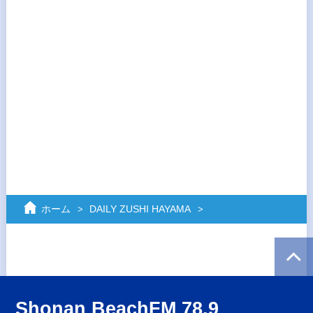
ホーム
DAILY ZUSHI HAYAMA
Shonan BeachFM 78.9