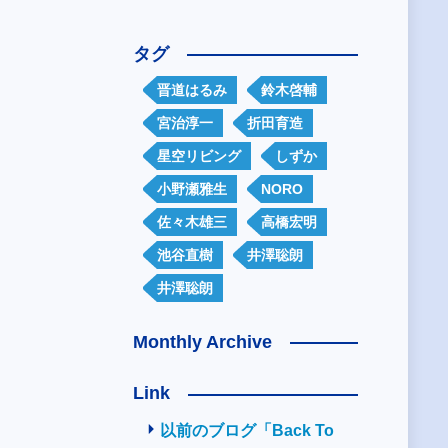
タグ
晋道はるみ
鈴木啓輔
宮治淳一
折田育造
星空リビング
しずか
小野瀬雅生
NORO
佐々木雄三
高橋宏明
池谷直樹
井澤聡朗
井澤聡朗
Monthly Archive
Link
以前のブログ「Back To