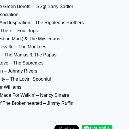
e Green Berets – SSgt Barry Sadler
sociation
 And Inspiration – The Righteous Brothers
e There – Four Tops
estion Mark) & The Mysterians
arksville – The Monkees
 – The Mamas & The Papas
 Love – The Supremes
n – Johnny Rivers
ty – The Lovin’ Spoonful
r Williams
Made For Walkin’ – Nancy Sinatra
 The Brokenhearted – Jimmy Ruffin