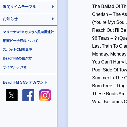
The Ballad Of Th
週間タイムテーブル
Cherish – The As
お知らせ
(You’re My) Soul
Reach Out I’ll B
マリーナWEBカメラ&風向風速計
96 Tears – ? (Qu
湘南ビーチFMについて
Last Train To Cl
スポットCM募集中
Monday, Monday
BeachFMの聴き方
You Can’t Hurry
サイマルラジオ
Poor Side Of Tow
Summer In The Ci
BeachFM SNS アカウント
Born Free – Roge
These Boots Are 
What Becomes Of