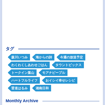
タグ
森川いつみ
海からの詩
今週の放送予定
わくわくしあわせごはん
タウントピックス
トークイン葉山
モアナピープル
ハートフルライフ
おイシイ幸せレシピ
晋道はるみ
湘南日和
Monthly Archive