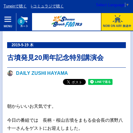
Select Language
▼
Tuneinで聴く
i-コミュラジで聴く
0
2019-9-19 木
古墳発見20周年記念特別講演会
DAILY ZUSHI HAYAMA
朝からいいお天気です。
今日の番組では 長柄・桜山古墳をまもる会会長の濱野八
十一さんをゲストにお迎えしました。