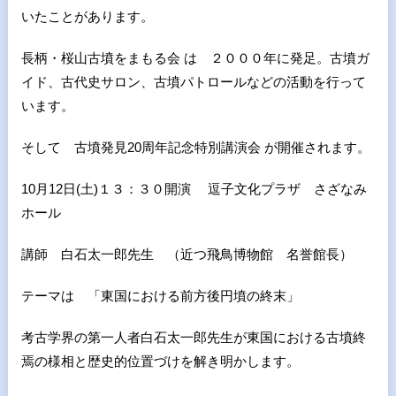
いたことがあります。
長柄・桜山古墳をまもる会 は ２０００年に発足。古墳ガ
イド、古代史サロン、古墳パトロールなどの活動を行って
います。
そして 古墳発見20周年記念特別講演会 が開催されます。
10月12日(土)１３：３０開演 逗子文化プラザ さざなみ
ホール
講師 白石太一郎先生 （近つ飛鳥博物館 名誉館長）
テーマは 「東国における前方後円墳の終末」
考古学界の第一人者白石太一郎先生が東国における古墳終
焉の様相と歴史的位置づけを解き明かします。