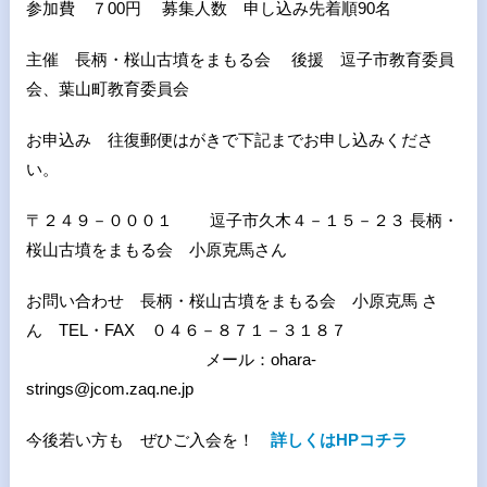
参加費 ７00円 募集人数 申し込み先着順90名
主催 長柄・桜山古墳をまもる会 後援 逗子市教育委員
会、葉山町教育委員会
お申込み 往復郵便はがきで下記までお申し込みくださ
い。
〒２４９－０００１ 逗子市久木４－１５－２３ 長柄・
桜山古墳をまもる会 小原克馬さん
お問い合わせ 長柄・桜山古墳をまもる会 小原克馬 さ
ん TEL・FAX ０４６－８７１－３１８７
メール：ohara-
strings@jcom.zaq.ne.jp
今後若い方も ぜひご入会を！
詳しくはHPコチラ