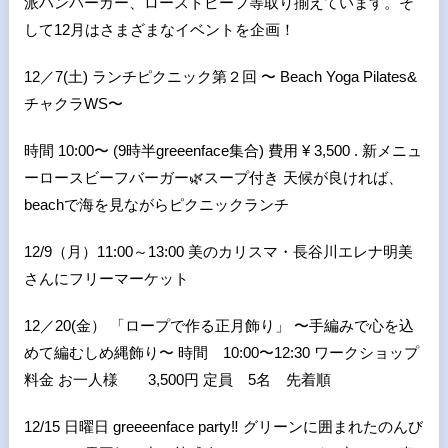
派ハンバーガー、ローストビーフ等取り揃えています。そ
して12月はさまざまなイベントを企画！
12／7(土) ランチピクニック第２回 〜 Beach Yoga Pilates&
チャクラWS︎〜
時間 10:00〜 (9時半greeenface集合) 費用 ¥ 3,500 . 新メニュ
ーロースビーフバーガー🌿スープ付き 天候が良ければ、
beachで海を見ながらピクニックランチ
12/9（月）11:00～13:00 美のカリスマ・長谷川エレナ明美
さんにフリーマーケット
12／20(金） 「ロープで作る正月飾り」 〜手編みで心を込
めて編むしめ縄飾り〜 時間 10:00〜12:30 ワークショップ
料金 お一人様 3,500円 定員 5名 先着順
12/15 日曜日 greeeenface party‼︎ グリーンに囲まれたのんび