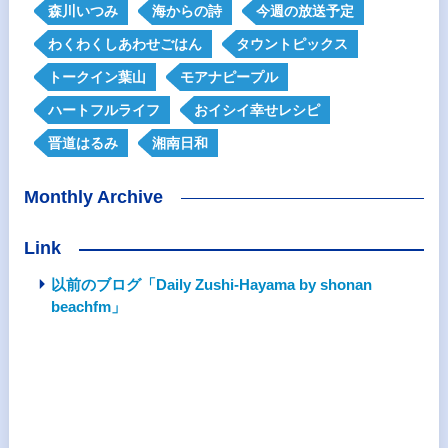
森川いつみ
海からの詩
今週の放送予定
わくわくしあわせごはん
タウントピックス
トークイン葉山
モアナピープル
ハートフルライフ
おイシイ幸せレシピ
晋道はるみ
湘南日和
Monthly Archive
Link
以前のブログ「Daily Zushi-Hayama by shonan
beachfm」