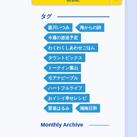
タグ
森川いつみ
海からの詩
今週の放送予定
わくわくしあわせごはん
タウントピックス
トークイン葉山
モアナピープル
ハートフルライフ
おイシイ幸せレシピ
晋道はるみ
湘南日和
Monthly Archive