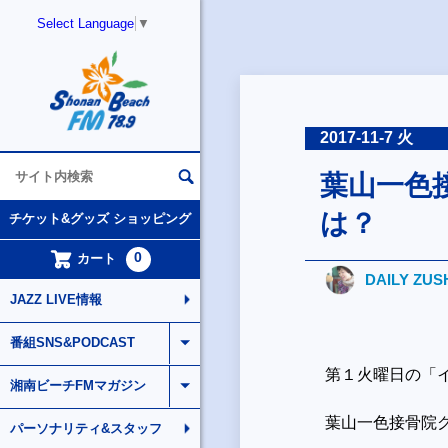
Select Language
▼
2017-11-7 火
葉山一色
は？
チケット&グッズ ショッピング
0
カート
DAILY ZUS
JAZZ LIVE情報
番組SNS&PODCAST
第１火曜日の「
湘南ビーチFMマガジン
葉山一色接骨院
パーソナリティ&スタッフ