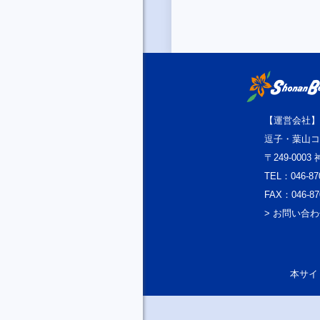
【運営会社】
逗子・葉山コ
〒249-000
TEL：046-87
FAX：046-87
> お問い合
本サイト