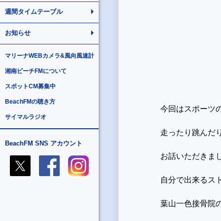
週間タイムテーブル
お知らせ
マリーナWEBカメラ&風向風速計
湘南ビーチFMについて
スポットCM募集中
BeachFMの聴き方
今回はスポーツ
サイマルラジオ
走ったり跳んだ
BeachFM SNS アカウント
お話いただきま
自分で出来るス
葉山一色接骨院のf