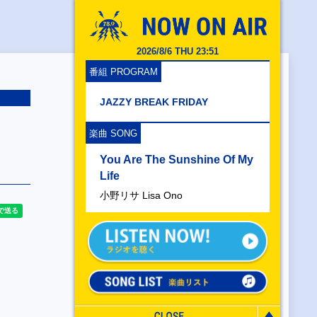
2026/8/6 THU 23:51
番組 PROGRAM
JAZZY BREAK FRIDAY
楽曲 SONG
You Are The Sunshine Of My
Life
小野リサ Lisa Ono