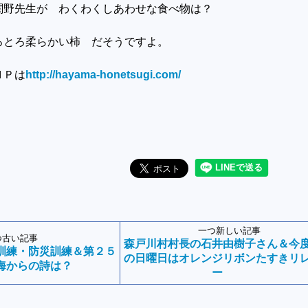
関野先生が わくわくしあわせな食べ物は？
ろとろ柔らかい柿 だそうですよ。
ＨＰは
http://hayama-honetsugi.com/
一つ新しい記事
つ古い記事
森戸川村村長の石井由樹子さん＆今
訓練・防災訓練＆第２５
の日曜日はオレンジリボンたすきリ
海からの詩は？
ー