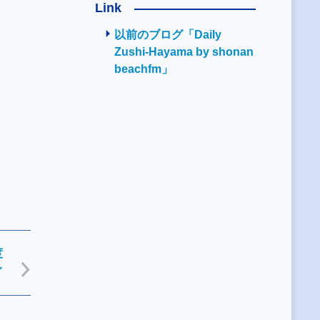
Link
以前のブログ「Daily
Zushi-Hayama by shonan
beachfm」
度
レ