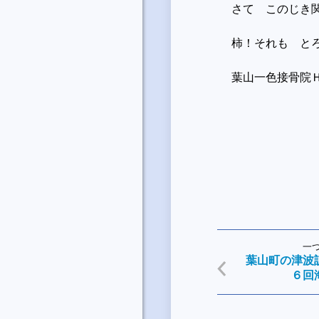
さて このじき
柿！それも と
葉山一色接骨院
一
葉山町の津波
６回