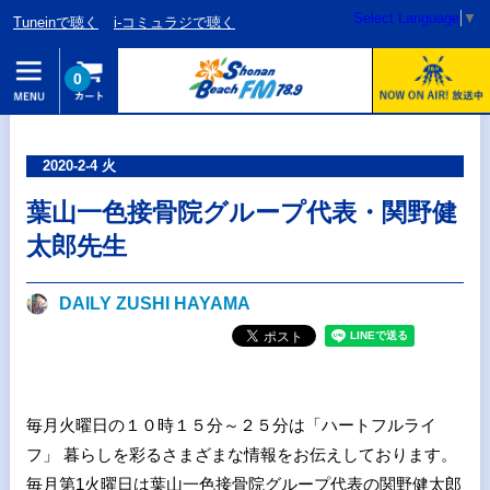
Select Language
▼
Tuneinで聴く
i-コミュラジで聴く
0
2020-2-4 火
葉山一色接骨院グループ代表・関野健
太郎先生
DAILY ZUSHI HAYAMA
毎月火曜日の１０時１５分～２５分は「ハートフルライ
フ」 暮らしを彩るさまざまな情報をお伝えしております。
毎月第1火曜日は葉山一色接骨院グループ代表の関野健太郎