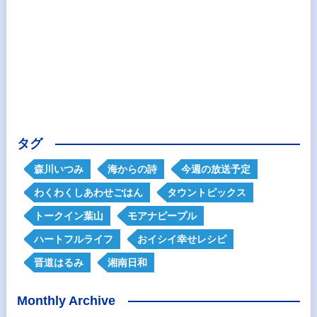
タグ
森川いつみ
海からの詩
今週の放送予定
わくわくしあわせごはん
タウントピックス
トークイン葉山
モアナピープル
ハートフルライフ
おイシイ幸せレシピ
晋道はるみ
湘南日和
Monthly Archive