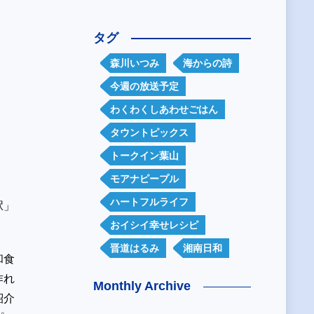
タグ
森川いつみ
海からの詩
今週の放送予定
わくわくしあわせごはん
タウントピックス
トークイン葉山
モアナピープル
ハートフルライフ
駅」
おイシイ幸せレシピ
晋道はるみ
湘南日和
和食
作れ
Monthly Archive
紹介