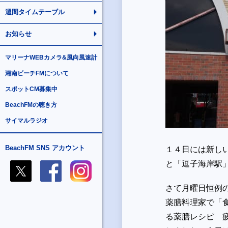
週間タイムテーブル
お知らせ
マリーナWEBカメラ&風向風速計
湘南ビーチFMについて
スポットCM募集中
BeachFMの聴き方
サイマルラジオ
BeachFM SNS アカウント
１４日には新し
と「逗子海岸駅
さて月曜日恒例
薬膳料理家で「
る薬膳レシピ 