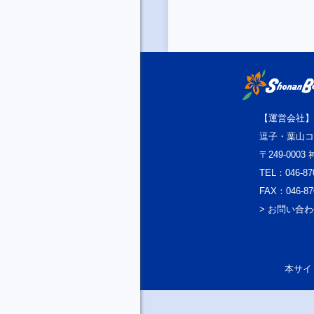
【運営会社】
逗子・葉山コ
〒249-000
TEL：046-87
FAX：046-87
> お問い合
本サイト