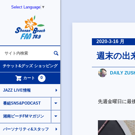
Select Language
▼
2020-3-16 月
週末の出
チケット&グッズ ショッピング
DAILY ZUS
0
カート
JAZZ LIVE情報
先週金曜日に最
番組SNS&PODCAST
湘南ビーチFMマガジン
パーソナリティ&スタッフ