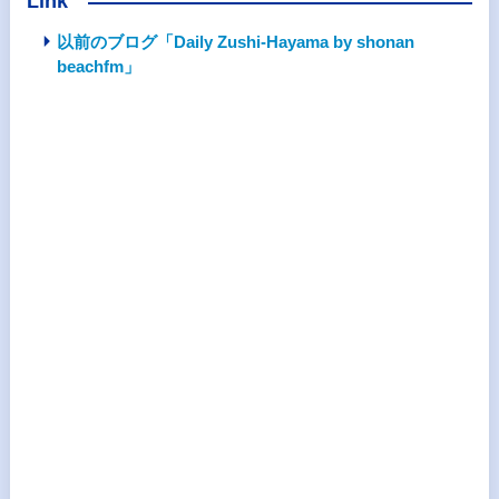
Link
以前のブログ「Daily Zushi-Hayama by shonan
beachfm」