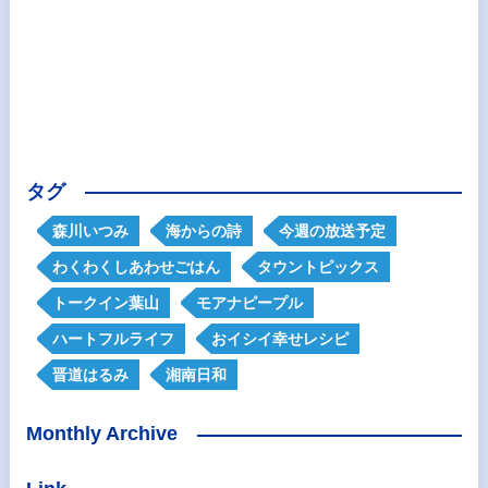
タグ
森川いつみ
海からの詩
今週の放送予定
わくわくしあわせごはん
タウントピックス
トークイン葉山
モアナピープル
ハートフルライフ
おイシイ幸せレシピ
晋道はるみ
湘南日和
Monthly Archive