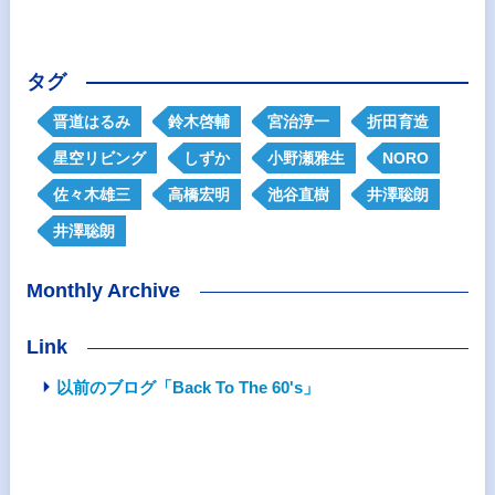
タグ
晋道はるみ
鈴木啓輔
宮治淳一
折田育造
星空リビング
しずか
小野瀬雅生
NORO
佐々木雄三
高橋宏明
池谷直樹
井澤聡朗
井澤聡朗
Monthly Archive
Link
以前のブログ「Back To The 60's」