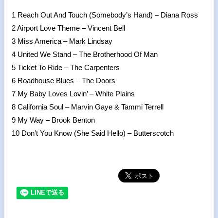
1 Reach Out And Touch (Somebody’s Hand) – Diana Ross
2 Airport Love Theme – Vincent Bell
3 Miss America – Mark Lindsay
4 United We Stand – The Brotherhood Of Man
5 Ticket To Ride – The Carpenters
6 Roadhouse Blues – The Doors
7 My Baby Loves Lovin’ – White Plains
8 California Soul – Marvin Gaye & Tammi Terrell
9 My Way – Brook Benton
10 Don’t You Know (She Said Hello) – Butterscotch