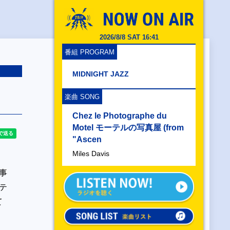
2026/8/8 SAT 16:41
番組 PROGRAM
MIDNIGHT JAZZ
楽曲 SONG
Chez le Photographe du
Motel モーテルの写真屋 (from
"Ascen
Miles Davis
事
テ
いて