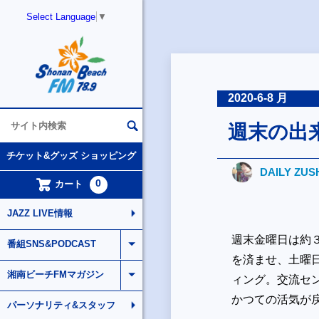
Select Language
▼
2020-6-8 月
週末の出
チケット&グッズ ショッピング
DAILY ZUS
0
カート
JAZZ LIVE情報
週末金曜日は約
番組SNS&PODCAST
を済ませ、土曜
湘南ビーチFMマガジン
ィング。交流セ
かつての活気が
パーソナリティ&スタッフ