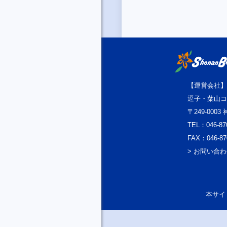
【運営会社】
逗子・葉山コ
〒249-000
TEL：046-87
FAX：046-87
> お問い合
本サイト