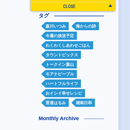
タグ
森川いつみ
海からの詩
今週の放送予定
わくわくしあわせごはん
タウントピックス
トークイン葉山
モアナピープル
ハートフルライフ
おイシイ幸せレシピ
晋道はるみ
湘南日和
Monthly Archive