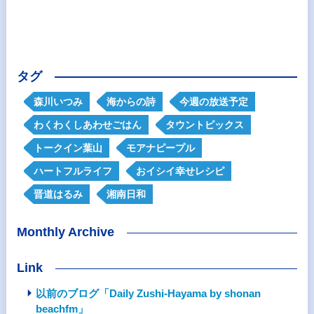
タグ
森川いつみ
海からの詩
今週の放送予定
わくわくしあわせごはん
タウントピックス
トークイン葉山
モアナピープル
ハートフルライフ
おイシイ幸せレシピ
晋道はるみ
湘南日和
Monthly Archive
Link
以前のブログ「Daily Zushi-Hayama by shonan
beachfm」