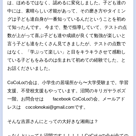
は、ほめるではなく、認めるに変化しました。子ども達の
中には、素晴らしい才能があって、その磨き方やタイミン
グは子ども達自身が一番知っているんだということを初め
て知ったんです。 今まで、塾で指導していて、テストの点
数が上がって喜ぶ子ども達や成績が良くて勉強が楽しいと
言う子ども達をたくさん見てきましたが、テストの点数で
はなく、「学ぶって楽しい」と目をキラキラさせて感動し
ている子どもをみるのは生まれて初めての経験でした、と
お話くださいました。
CoCoLoの会は、小学生の居場所から〜大学受験まで。学習
支援、不登校支援もやっています。沼間のキリガヤラボズ
一階。お問合せは facebook CoCoLoの会、メールアド
レスは cocolonokai@gmail.comです。
そんな吉原さんにとっての大好きな湘南は？
～なんといっても沼間です！！！！！CoCoLoの会が全ての