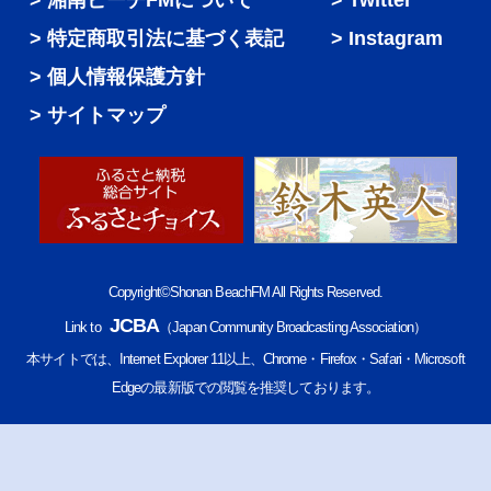
湘南ビーチFMについて
Twitter
特定商取引法に基づく表記
Instagram
個人情報保護方針
サイトマップ
Copyright©Shonan BeachFM All Rights Reserved.
JCBA
Link to
（Japan Community Broadcasting Association）
本サイトでは、Internet Explorer 11以上、Chrome・Firefox・Safari・Microsoft
Edgeの最新版での閲覧を推奨しております。