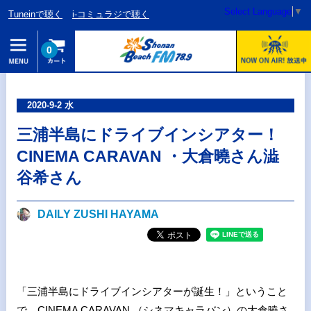
Select Language
▼
Tuneinで聴く
i-コミュラジで聴く
0
2020-9-2 水
三浦半島にドライブインシアター！
CINEMA CARAVAN ・大倉曉さん澁
谷希さん
DAILY ZUSHI HAYAMA
「三浦半島にドライブインシアターが誕生！」ということ
で CINEMA CARAVAN （シネマキャラバン）の大倉曉さ