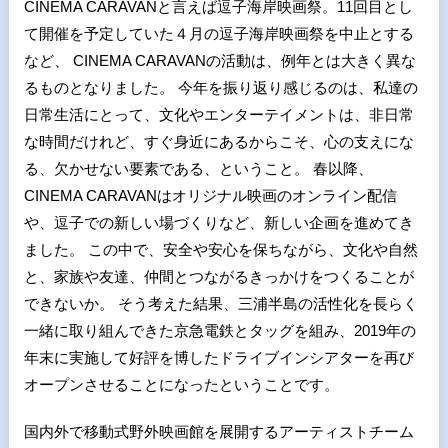
CINEMA CARAVANと言えば逗子海岸映画祭。11回目とし
て開催を予定していた４月の逗子海岸映画祭を中止とする
など、 CINEMA CARAVANの活動は、例年とは大きく異な
るものとなりました。 今年を振り返り感じるのは、私達の
日常生活にとって、文化やエンターテイメントは、非日常
な時間だけれど、すぐ身近にあるからこそ、心の支えにな
る、欠かせない要素である、ということ。 春以降、
CINEMA CARAVANはオリジナル映画のオンライン配信
や、逗子での新しい場づくりなど、新しい企画を進めてき
ました。 この中で、安全や安心を保ちながら、文化や自然
と、家族や友達、仲間とつながるきっかけをつくることが
できないか。 そう考えた結果、三浦半島の活性化を長らく
一緒に取り組んできた京急電鉄とタッグを組み、2019年の
年末に実施して好評を博したドライブインシアターを再び
オープンさせることになったということです。
国内外で移動式野外映画館を展開するアーティストチーム