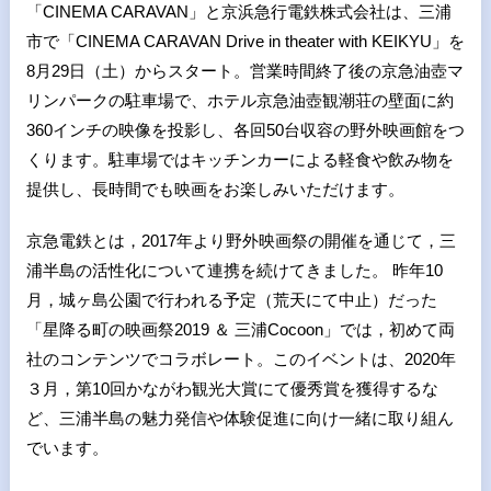
「CINEMA CARAVAN」と京浜急行電鉄株式会社は、三浦
市で「CINEMA CARAVAN Drive in theater with KEIKYU」を
8月29日（土）からスタート。営業時間終了後の京急油壺マ
リンパークの駐車場で、ホテル京急油壺観潮荘の壁面に約
360インチの映像を投影し、各回50台収容の野外映画館をつ
くります。駐車場ではキッチンカーによる軽食や飲み物を
提供し、長時間でも映画をお楽しみいただけます。
京急電鉄とは，2017年より野外映画祭の開催を通じて，三
浦半島の活性化について連携を続けてきました。 昨年10
月，城ヶ島公園で行われる予定（荒天にて中止）だった
「星降る町の映画祭2019 ＆ 三浦Cocoon」では，初めて両
社のコンテンツでコラボレート。このイベントは、2020年
３月，第10回かながわ観光大賞にて優秀賞を獲得するな
ど、三浦半島の魅力発信や体験促進に向け一緒に取り組ん
でいます。