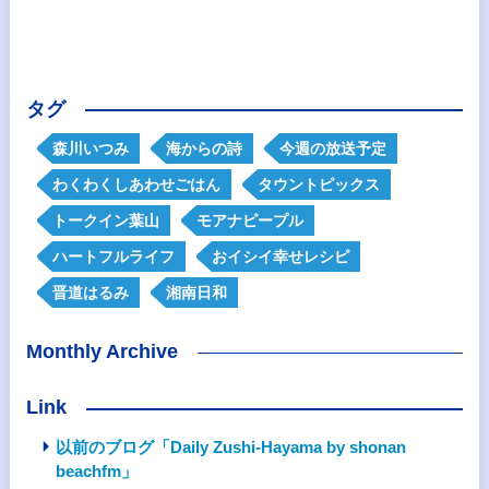
タグ
森川いつみ
海からの詩
今週の放送予定
わくわくしあわせごはん
タウントピックス
トークイン葉山
モアナピープル
ハートフルライフ
おイシイ幸せレシピ
晋道はるみ
湘南日和
Monthly Archive
Link
以前のブログ「Daily Zushi-Hayama by shonan
beachfm」