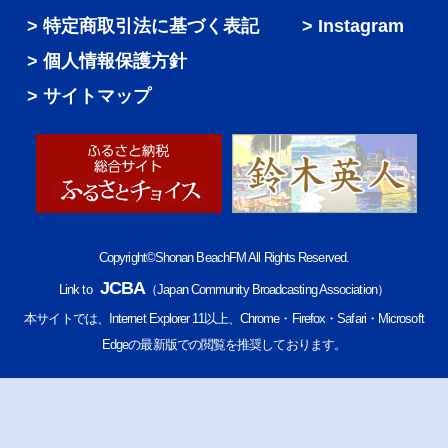
特定商取引法に基づく表記
Instagram
個人情報保護方針
サイトマップ
Copyright©Shonan BeachFM All Rights Reserved.
JCBA
Link to
（Japan Community Broadcasting Association）
本サイトでは、Internet Explorer 11以上、Chrome・Firefox・Safari・Microsoft
Edgeの最新版での閲覧を推奨しております。