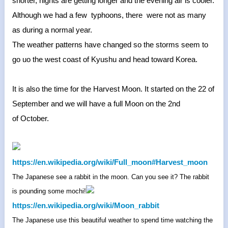
shorter, nights are getting longer and the evening air is cooler.
Although we had a few typhoons, there were not as many
as during a normal year.
The weather patterns have changed so the storms seem to
go uo the west coast of Kyushu and head toward Korea.
It is also the time for the Harvest Moon. It started on the 22 of
September and we will have a full Moon on the 2nd
of October.
https://en.wikipedia.org/wiki/
Full_moon#Harvest_moon
The Japanese see a rabbit in the moon. Can you see it? The rabbit
is pounding some mochi!
https://en.wikipedia.org/wiki/
Moon_rabbit
The Japanese use this beautiful weather to spend time watching the