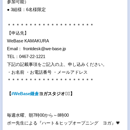
参加可能）
● 3組様：6名様限定
＊＊＊＊＊＊＊＊＊＊＊＊＊＊＊＊＊＊＊＊
【申込先】
WeBase KAMAKURA
Email： frontdesk@we-base.jp
TEL：0467-22-1221
下記の記載事項をご記入の上、申し込みください。
・お名前 ・お電話番号 ・メールアドレス
＊＊＊＊＊＊＊＊＊＊＊＊＊＊＊＊＊＊＊＊
【
#
WeBase
鎌倉
ヨガスタジオ
🧘
】
毎週水曜、朝7時00から～8時00
ポー先生による『ハート＆ヒップオープニング ヨガ』💗