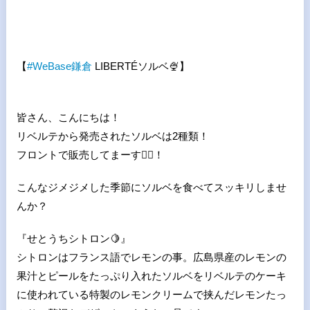
【
#
WeBase
鎌倉
LIBERTÉソルベ
🍨
】
皆さん、こんにちは！
リベルテから発売されたソルベは2種類！
フロントで販売してまーす
🙋
！
こんなジメジメした季節にソルベを食べてスッキリしませ
んか？
『せとうちシトロン
🍋
』
シトロンはフランス語でレモンの事。広島県産のレモンの
果汁とピールをたっぷり入れたソルベをリベルテのケーキ
に使われている特製のレモンクリームで挟んだレモンたっ