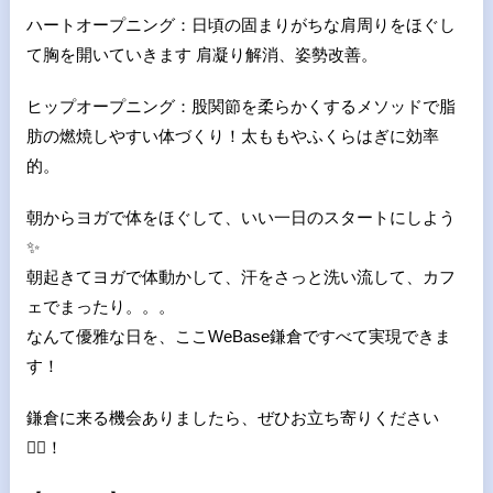
ハートオープニング：日頃の固まりがちな肩周りをほぐし
て胸を開いていきます 肩凝り解消、姿勢改善。
ヒップオープニング：股関節を柔らかくするメソッドで脂
肪の燃焼しやすい体づくり！太ももやふくらはぎに効率
的。
朝からヨガで体をほぐして、いい一日のスタートにしよう
✨
朝起きてヨガで体動かして、汗をさっと洗い流して、カフ
ェでまったり。。。
なんて優雅な日を、ここWeBase鎌倉ですべて実現できま
す！
鎌倉に来る機会ありましたら、ぜひお立ち寄りください
🙆‍♀️！