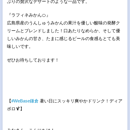
ぷりの贅沢なデザートのような一品です。
『ラフィネみかん
🍊
』
広島県産のうんしゅうみかんの果汁を優しい酸味の発酵ク
リームとブレンドしました！口あたりなめらか、そして優
しいみかんの甘さ、たまに感じるピールの食感もとても美
味しいです。
ぜひお待ちしております！
【
#
WeBase
鎌倉
暑い日にスッキリ爽やかドリンク！ディア
ボロ
🍹
】