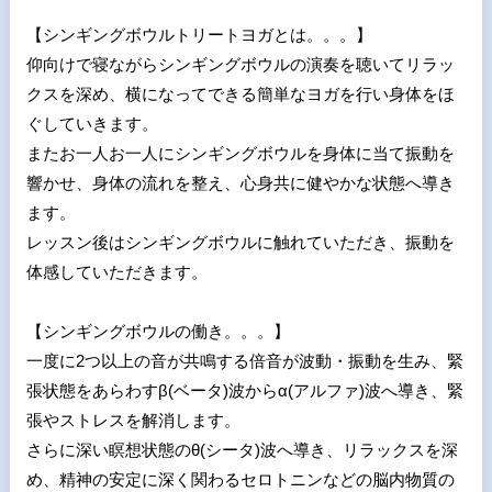
【シンギングボウルトリートヨガとは。。。】
仰向けで寝ながらシンギングボウルの演奏を聴いてリラッ
クスを深め、横になってできる簡単なヨガを行い身体をほ
ぐしていきます。
またお一人お一人にシンギングボウルを身体に当て振動を
響かせ、身体の流れを整え、心身共に健やかな状態へ導き
ます。
レッスン後はシンギングボウルに触れていただき、振動を
体感していただきます。
【シンギングボウルの働き。。。】
一度に2つ以上の音が共鳴する倍音が波動・振動を生み、緊
張状態をあらわすβ(ベータ)波からα(アルファ)波へ導き、緊
張やストレスを解消します。
さらに深い瞑想状態のθ(シータ)波へ導き、リラックスを深
め、精神の安定に深く関わるセロトニンなどの脳内物質の