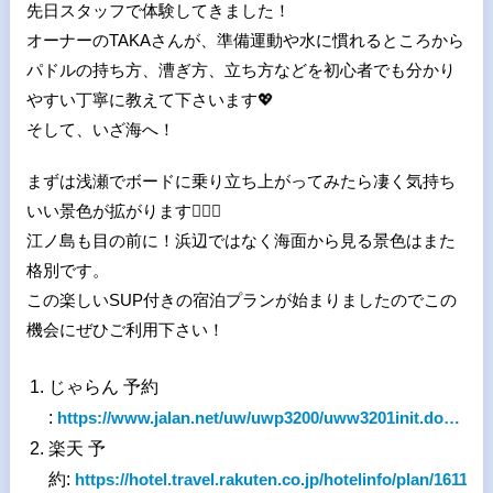
先日スタッフで体験してきました！
オーナーのTAKAさんが、準備運動や水に慣れるところから
パドルの持ち方、漕ぎ方、立ち方などを初心者でも分かり
やすい丁寧に教えて下さいます💖
そして、いざ海へ！
まずは浅瀬でボードに乗り立ち上がってみたら凄く気持ち
いい景色が拡がります🏄🏻‍♀️
江ノ島も目の前に！浜辺ではなく海面から見る景色はまた
格別です。
この楽しいSUP付きの宿泊プランが始まりましたのでこの
機会にぜひご利用下さい！
じゃらん 予約
:
https://www.jalan.net/uw/uwp3200/uww3201init.do…
楽天 予
約:
https://hotel.travel.rakuten.co.jp/hotelinfo/plan/16117