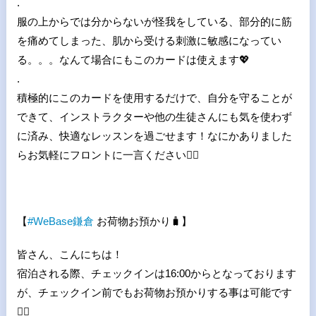
.
服の上からでは分からないが怪我をしている、部分的に筋
を痛めてしまった、肌から受ける刺激に敏感になってい
る。。。なんて場合にもこのカードは使えます
💖
.
積極的にこのカードを使用するだけで、自分を守ることが
できて、インストラクターや他の生徒さんにも気を使わず
に済み、快適なレッスンを過ごせます！なにかありました
らお気軽にフロントに一言ください
🙆
【
#
WeBase
鎌倉
お荷物お預かり
🧳
】
皆さん、こんにちは！
宿泊される際、チェックインは16:00からとなっております
が、チェックイン前でもお荷物お預かりする事は可能です
🙆