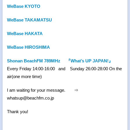
WeBase KYOTO
WeBase TAKAMATSU
WeBase HAKATA
WeBase HIROSHIMA
Shonan BeachFM 789MHz
『What’s UP JAPAN!』
Every Friday 14:00-16:00 and Sunday 26:00-28:00 On the
air(one more time)
I am waiting for your message. ⇒
whatsup@beachfm.co.jp
Thank you!