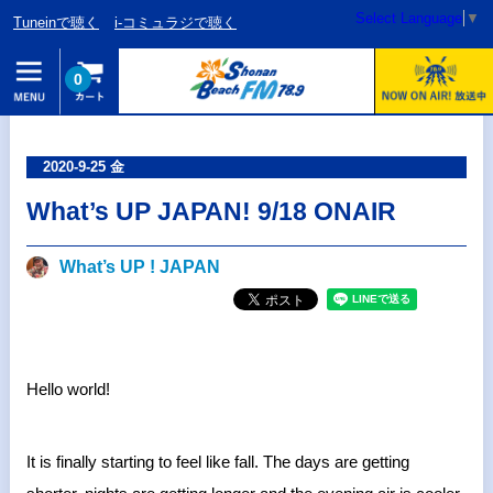
Select Language
▼
Tuneinで聴く
i-コミュラジで聴く
0
2020-9-25 金
What’s UP JAPAN! 9/18 ONAIR
What’s UP ! JAPAN
Hello world!
It is finally starting to feel like fall. The days are getting