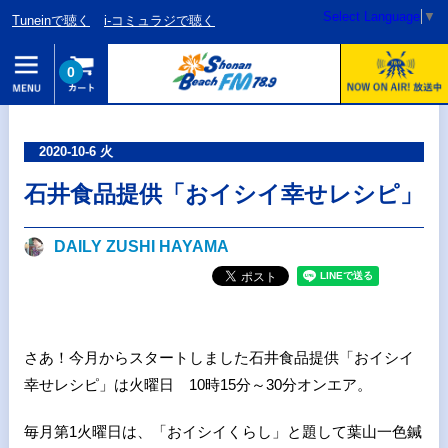
Select Language
▼
Tuneinで聴く
i-コミュラジで聴く
0
2020-10-6 火
石井食品提供「おイシイ幸せレシピ」
DAILY ZUSHI HAYAMA
さあ！今月からスタートしました石井食品提供「おイシイ
幸せレシピ」は火曜日 10時15分～30分オンエア。
毎月第1火曜日は、「おイシイくらし」と題して葉山一色鍼