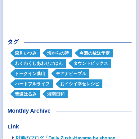
タグ
森川いつみ
海からの詩
今週の放送予定
わくわくしあわせごはん
タウントピックス
トークイン葉山
モアナピープル
ハートフルライフ
おイシイ幸せレシピ
晋道はるみ
湘南日和
Monthly Archive
Link
以前のブログ「Daily Zushi-Hayama by shonan