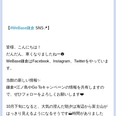
【
#
WeBase
鎌倉
SNS
📍
】
皆様、こんにちは！
だんだん、寒くなりましたねー
🎃
WeBase鎌倉はFacebook、Instagram、Twitterをやっていま
す。
当館の新しい情報
✨
鎌倉+江ノ島やGo Toキャンペーンの情報を共有しますの
で、ぜひフォローをよろしくお願いします
❤
10月下旬になると、大気の澄んだ朝夕は海辺から富士山が
はっきり見えるようになるそうです
🗻
時間がありました