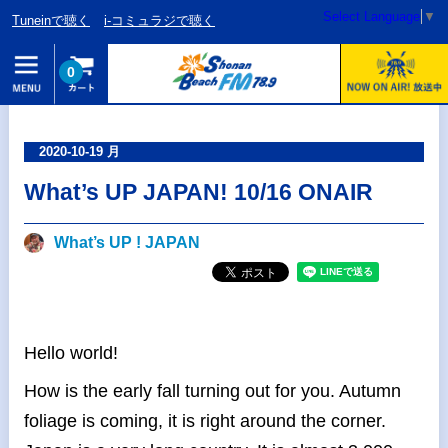
Select Language
▼
Tuneinで聴く
i-コミュラジで聴く
0
2020-10-19 月
What’s UP JAPAN! 10/16 ONAIR
What’s UP ! JAPAN
Hello world!
How is the early fall turning out for you. Autumn
foliage is coming, it is right around the corner.