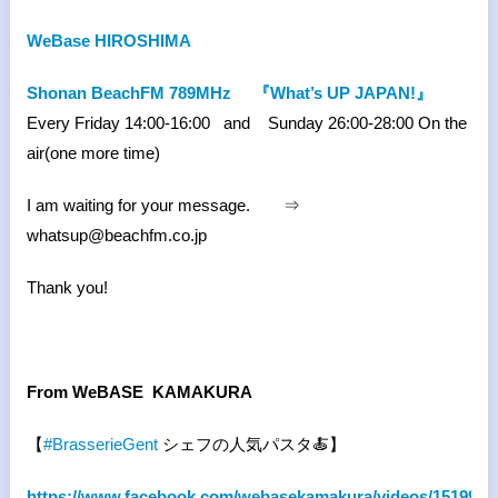
WeBase HIROSHIMA
Shonan BeachFM 789MHz
『What’s UP JAPAN!』
Every Friday 14:00-16:00 and Sunday 26:00-28:00 On the
air(one more time)
I am waiting for your message. ⇒
whatsup@beachfm.co.jp
Thank you!
From WeBASE KAMAKURA
【
#
BrasserieGent
シェフの人気パスタ
🍝
】
https://www.facebook.com/webasekamakura/videos/1519927