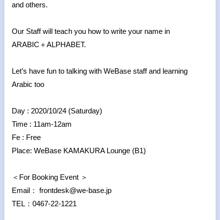
and others.
Our Staff will teach you how to write your name in
ARABIC＋ALPHABET.
Let’s have fun to talking with WeBase staff and learning
Arabic too
Day : 2020/10/24 (Saturday)
Time : 11am-12am
Fe : Free
Place: WeBase KAMAKURA Lounge (B1)
＜For Booking Event ＞
Email： frontdesk@we-base.jp
TEL：0467-22-1221