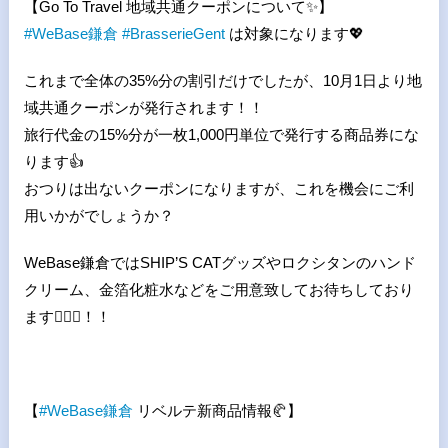
【Go To Travel 地域共通クーポンについて
✨
】
#
WeBase
鎌倉
#
BrasserieGent
は対象になります
💖
これまで全体の35%分の割引だけでしたが、10月1日より地
域共通クーポンが発行されます！！
旅行代金の15%分が一枚1,000円単位で発行する商品券にな
ります
👍
おつりは出ないクーポンになりますが、これを機会にご利
用いかがでしょうか？
WeBase鎌倉ではSHIP’S CATグッズやロクシタンのハンド
クリーム、金箔化粧水などをご用意致してお待ちしており
ます
💁🏻
！！
【
#
WeBase
鎌倉
リベルテ新商品情報
🥐
】