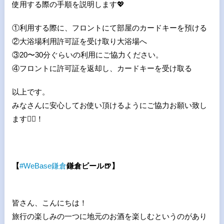
使用する際の手順を説明します💖
①利用する際に、フロントにて部屋のカードキーを預ける
②
大浴場利用許可証を受け取り大浴場へ
③20
〜
30
分ぐらいの利用にご協力ください。
④
フロントに許可証を返却し、カードキーを受け取る
以上です。
みなさんに安心してお使い頂けるようにご協力お願い致し
ます🙇‍♀️！
【
#
WeBase
鎌倉
鎌倉ビール
🍺
】
皆さん、こんにちは！
旅行の楽しみの一つに地元のお酒を楽しむというのがあり