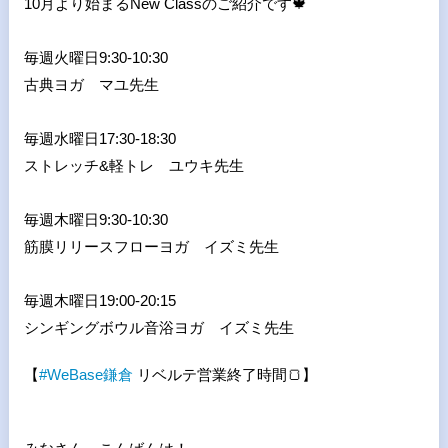
10
月より始まる
New Class
のご紹介です
🍁
毎週火曜日
9:30-10:30
古典ヨガ マユ先生
毎週水曜日
17:30-18:30
ストレッチ
&
軽トレ ユウキ先生
毎週木曜日
9:30-10:30
筋膜リリースフローヨガ イズミ先生
毎週木曜日
19:00-20:15
シンギングボウル音浴ヨガ イズミ先生
【
#
WeBase
鎌倉
リベルテ営業終了時間
🍞
】