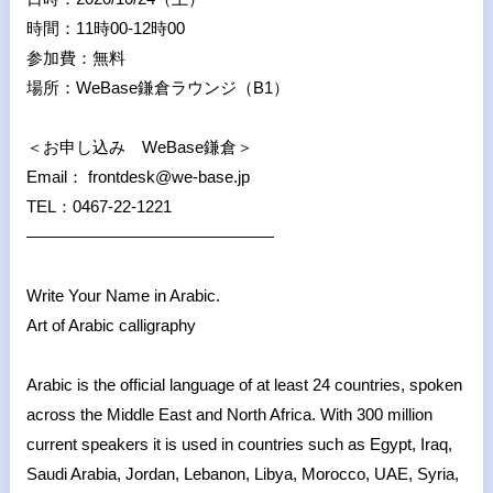
時間：11時00-12時00
参加費：無料
場所：WeBase鎌倉ラウンジ（B1）
＜お申し込み WeBase鎌倉＞
Email： frontdesk@we-base.jp
TEL：0467-22-1221
———————————————
Write Your Name in Arabic.
Art of Arabic calligraphy
Arabic is the official language of at least 24 countries, spoken
across the Middle East and North Africa. With 300 million
current speakers it is used in countries such as Egypt, Iraq,
Saudi Arabia, Jordan, Lebanon, Libya, Morocco, UAE, Syria,