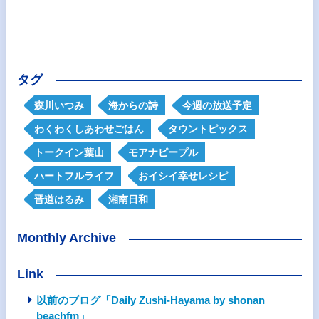
タグ
森川いつみ
海からの詩
今週の放送予定
わくわくしあわせごはん
タウントピックス
トークイン葉山
モアナピープル
ハートフルライフ
おイシイ幸せレシピ
晋道はるみ
湘南日和
Monthly Archive
Link
以前のブログ「Daily Zushi-Hayama by shonan
beachfm」