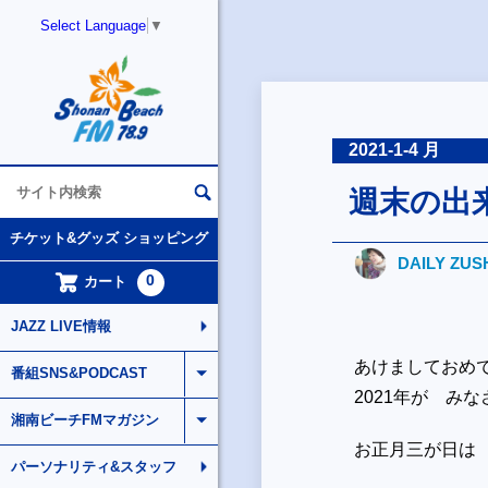
Select Language
▼
2021-1-4 月
週末の出
チケット&グッズ ショッピング
DAILY ZUS
0
カート
JAZZ LIVE情報
あけましておめ
番組SNS&PODCAST
2021年が み
湘南ビーチFMマガジン
お正月三が日は
パーソナリティ&スタッフ