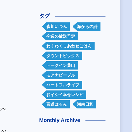
タグ
森川いつみ
海からの詩
今週の放送予定
わくわくしあわせごはん
タウントピックス
トークイン葉山
モアナピープル
ハートフルライフ
おイシイ幸せレシピ
晋道はるみ
湘南日和
食べ
Monthly Archive
ルの