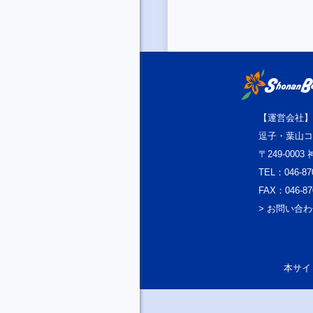
【運営会社】
逗子・葉山コ
〒249-000
TEL：046-87
FAX：046-87
> お問い合
本サイト