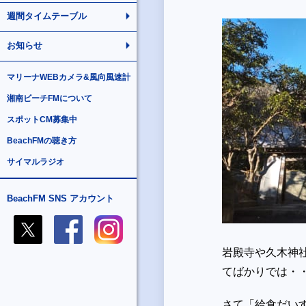
週間タイムテーブル
お知らせ
マリーナWEBカメラ&風向風速計
湘南ビーチFMについて
スポットCM募集中
BeachFMの聴き方
サイマルラジオ
BeachFM SNS アカウント
岩殿寺や久木神
てばかりでは・
さて「給食だい