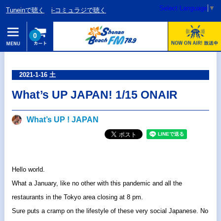
Select Language
▼
Tuneinで聴く
i-コミュラジで聴く
0
2021-1-16 土
What’s UP JAPAN! 1/15 ONAIR
What’s UP ! JAPAN
Hello world.
What a January, like no other with this pandemic and all the
restaurants in the Tokyo area closing at 8 pm.
Sure puts a cramp on the lifestyle of these very social Japanese. No