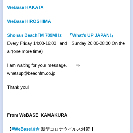
WeBase HAKATA
WeBase HIROSHIMA
Shonan BeachFM 789MHz
『What’s UP JAPAN!』
Every Friday 14:00-16:00 and Sunday 26:00-28:00 On the
air(one more time)
I am waiting for your message. ⇒
whatsup@beachfm.co.jp
Thank you!
From WeBASE KAMAKURA
【
#WeBase
鎌倉
新型コロナウイルス対策 】