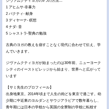
ジヴァムクティヨガの5つの方法…
1 アヒムサ-非暴力
2 バクティ- 献身
3 ディヤーナ- 瞑想
4 ナダ- 音
5 シャストラ-聖典の勉強
古典のヨガの教えを崩すことなく現代に合わせて伝え、学
んでいきます。
ジヴァムクティヨガが始まったのは30年前、ニューヨーク
シティのイーストビレッジから始まり、世界へと広がって
います
【サミ先生のプロフィール】
出身地東京。2014年頃まで人生の殆どを東京で過ごす。幼
少期に中近東のヨルダンとサウジアラビアで数年暮らし、
青年期には日本の学校から英国の全寮制の学校に転校す