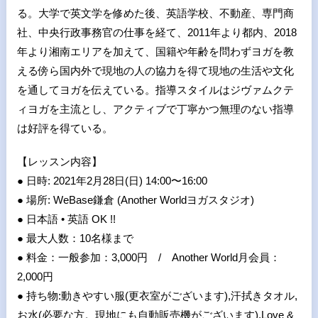
る。大学で英文学を修めた後、英語学校、不動産、専門商
社、中央行政事務官の仕事を経て、2011年より都内、2018
年より湘南エリアを加えて、国籍や年齢を問わずヨガを教
える傍ら国内外で現地の人の協力を得て現地の生活や文化
を通してヨガを伝えている。指導スタイルはジヴァムクテ
ィヨガを主流とし、アクティブで丁寧かつ無理のない指導
は好評を得ている。
【レッスン内容】
● 日時: 2021年2月28日(日) 14:00〜16:00
● 場所: WeBase鎌倉 (Another Worldヨガスタジオ)
● 日本語 • 英語 OK !!
● 最大人数：10名様まで
● 料金：一般参加：3,000円 / Another World月会員：
2,000円
● 持ち物:動きやすい服(更衣室がございます),汗拭きタオル,
お水(必要な方。現地にも自動販売機がございます),Love &