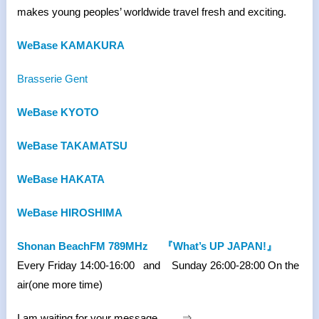
makes young peoples’ worldwide travel fresh and exciting.
WeBase KAMAKURA
Brasserie Gent
WeBase KYOTO
WeBase TAKAMATSU
WeBase HAKATA
WeBase HIROSHIMA
Shonan BeachFM 789MHz
『What’s UP JAPAN!』
Every Friday 14:00-16:00 and Sunday 26:00-28:00 On the
air(one more time)
I am waiting for your message. ⇒