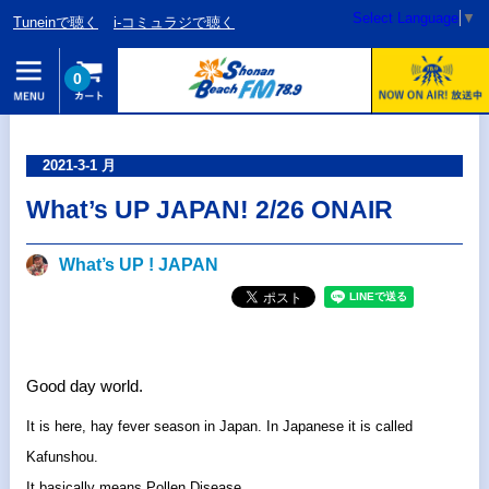
Select Language
▼
Tuneinで聴く
i-コミュラジで聴く
0
2021-3-1 月
What’s UP JAPAN! 2/26 ONAIR
What’s UP ! JAPAN
Good day world.
It is here, hay fever season in Japan. In Japanese it is called
Kafunshou.
It basically means Pollen Disease.