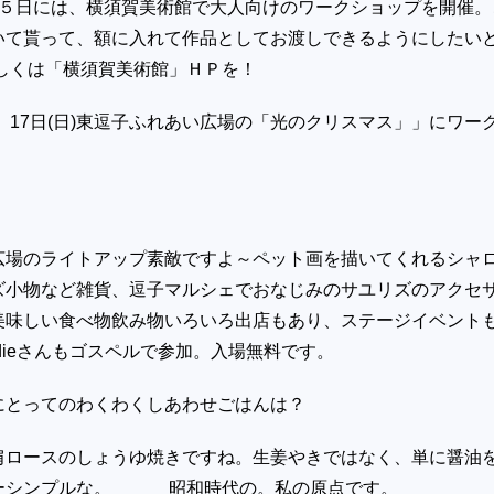
２５日には、横須賀美術館で大人向けのワークショップを開催。
いて貰って、額に入れて作品としてお渡しできるようにしたい
詳しくは「横須賀美術館」ＨＰを！
日、17日(日)東逗子ふれあい広場の「光のクリスマス」」にワー
広場のライトアップ素敵ですよ～ペット画を描いてくれるシャ
ズ小物など雑貨、逗子マルシェでおなじみのサユリズのアクセ
美味しい食べ物飲み物いろいろ出店もあり、ステージイベント
dieさんもゴスペルで参加。入場無料です。
にとってのわくわくしあわせごはんは？
ロースのしょうゆ焼きですね。生姜やきではなく、単に醤油
ーシンプルな。 昭和時代の。私の原点です。