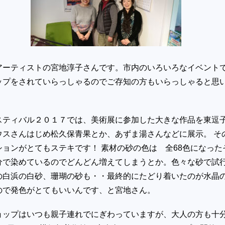
アーティストの宮地淳子さんです。市内のいろいろなイベント
ップをされていらっしゃるのでご存知の方もいらっしゃると思
スティバル２０１７では、美術展に参加した大きな作品を東逗
ウスさんはじめ松久保青果とか、あずま湯さんなどに展示。 そ
ョンがとてもステキです！ 素材の砂の色は 全68色になった
分で染めているのでどんどん増えてしまうとか。色々な砂で試
の白浜の白砂、珊瑚の砂も・・最終的にたどり着いたのが水晶
ので発色がとてもいいんです、と宮地さん。
ョップはいつも親子連れでにぎわっていますが、大人の方も十