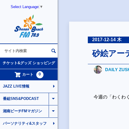
Select Language
▼
2017-12-14 木
砂絵アー
チケット&グッズ ショッピング
DAILY ZUS
0
カート
JAZZ LIVE情報
今週の「わくわく
番組SNS&PODCAST
湘南ビーチFMマガジン
パーソナリティ&スタッフ