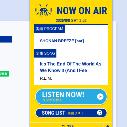
2026/8/8 SAT 3:53
番組 PROGRAM
SHONAN BREEZE [sat]
楽曲 SONG
It's The End Of The World As
We Know It (And I Fee
R.E.M.