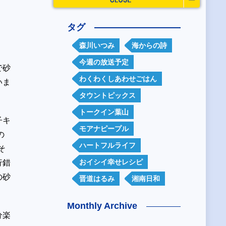
タグ
森川いつみ
海からの詩
今週の放送予定
で砂
わくわくしあわせごはん
いま
タウントピックス
トークイン葉山
子キ
モアナピープル
の
ハートフルライフ
そ
おイシイ幸せレシピ
行錯
の砂
晋道はるみ
湘南日和
Monthly Archive
分楽