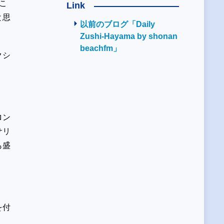
こ
Link
と思
以前のブログ「Daily
Zushi-Hayama by shonan
beachfm」
クシ
ロン
サリ
も盛
を付