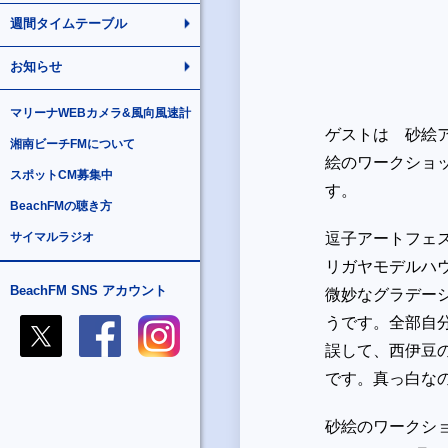
週間タイムテーブル
お知らせ
マリーナWEBカメラ&風向風速計
ゲストは 砂絵
湘南ビーチFMについて
絵のワークショ
スポットCM募集中
す。
BeachFMの聴き方
サイマルラジオ
逗子アートフェ
リガヤモデルハ
BeachFM SNS アカウント
微妙なグラデーシ
うです。全部自
誤して、西伊豆
です。真っ白な
砂絵のワークシ