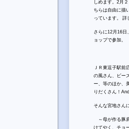
しめます。2月
ちらは自由に描
っています。 
さらに12月16
ョップで参加。
ＪＲ東逗子駅前
の風さん、ビー
ー、等のほか、
りだくさん！An
そんな宮地さん
～母が作る豚肩
けてやく、チョ