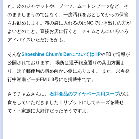
た。皮のジャケットや、ブーツ、ムートンブーツなど、そ
のまましまうのではなく、一度汚れをおとしてからの保管
をお勧めします。布の袋に入れるのはNGでむき出しの方が
よいとのこと。直接お店に行くと チャムさんにいろいろ
アドバイスいただけるかも。
そんな
Shoeshine Chum’s BarについてはHP
やFBで情報が
公開されております。 場所は逗子銀座通りの葉山方面よ
り、逗子郵便局の斜め向かい側にあります。 また、只今発
行中湘南ビーチFM５9号にも掲載中です。
さてチャムさんに、
石井食品のブイヤベース用スープ
の試
食をしていただきました！リゾットにしてチーズを載せ
て・・家族に大好評だったそうですよ。