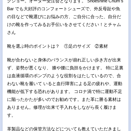
クショー。オーダー受注会となります。 Shoeshine Chum’s
Bar でも大好評のコンフォートシューズで、外反母趾や魚
の目などで靴選びにお悩みの方、ご自分に合った、自分だ
けの靴を作ってみるお手伝いをさせてください！とチャム
さん
靴を選ぶ時のポイントは？ ①足のサイズ ②素材
靴が合わないと身体のバランスが崩れ正しい歩き方が出来
ず、姿勢が悪くなり、 膝や腰に負担をかけます。 特に足裏
は血液循環のポンプのような役割をはたしているので、合
わない靴を履いて いると血行障害による足の疲れや、運動
機能が低下する恐れがあります。 コロナ渦で特に運動不足
に陥ったかたが多いのでお勧めです。また革に勝る素材は
ありません。修理が出来て手入れをしながら長く履けま
す。
革製品などの保管方法などについても教えていただきまし