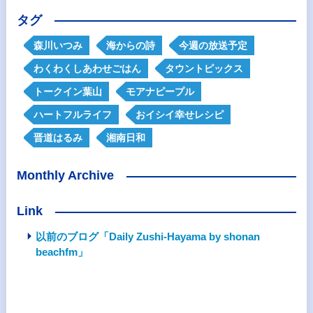
タグ
森川いつみ
海からの詩
今週の放送予定
わくわくしあわせごはん
タウントピックス
トークイン葉山
モアナピープル
ハートフルライフ
おイシイ幸せレシピ
晋道はるみ
湘南日和
Monthly Archive
Link
以前のブログ「Daily Zushi-Hayama by shonan
beachfm」