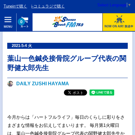
Select Language
▼
Tuneinで聴く
i-コミュラジで聴く
0
2021-5-4 火
葉山一色鍼灸接骨院グループ代表の関
野健太郎先生
DAILY ZUSHI HAYAMA
今月からは「ハートフルライフ」毎日のくらしに彩りをさ
まざまな情報をお伝えしてまいります。 毎月第1火曜日
は、葉山一色鍼灸接骨院グループ代表の関野健太郎先生か