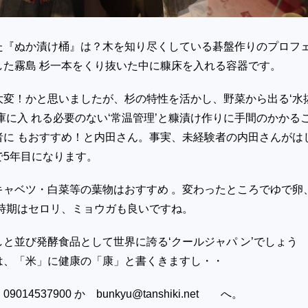
た『ぬか漬け桶』は？木を知り尽くしている碁盤作りのプロフ
した霧島 杉一本をくり抜いた中に糠床を入れる容器です。
大変！かと思いましたが、杉の特性を活かし、野菜から出る‘水
庫に入 れる必要のない‘常温管理’と糠漬け作りに手間のかかる
者に もおすすめ！と内田さん。事実、未経験者の内田さんがは
で5年目になります。
キャベツ・白菜等の葉物はおすすめ 。変わったところでゆで卵
の時期はセロリ、ミョウガも良いですね。
と並び発酵食品として世界に誇る‘クールジャパ ン’でしょう
は、「米」に健康の「康」と書くきますし・・
14537900 か bunkyu@tanshiki.net へ。