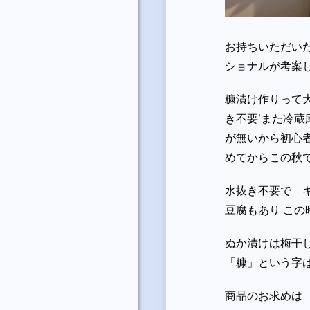
お持ちいただい
ショナルが考案
糠漬け作りって
き不要’また冷蔵
が無いから初心
めてからこの秋
水抜き不要で 
豆腐もあり こ
ぬか漬けは梅干し
「糠」という字
商品のお求めは 090