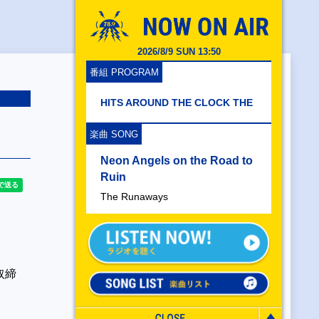
2026/8/9 SUN 13:50
番組 PROGRAM
HITS AROUND THE CLOCK THE
楽曲 SONG
Neon Angels on the Road to
Ruin
The Runaways
取締