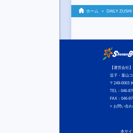
ホーム
DAILY ZUSHI
【運営会社】
逗子・葉山コ
〒249-000
TEL：046-87
FAX：046-87
> お問い合
本サイト