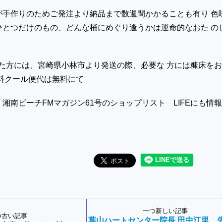
が手作りのためご発注より納品まで数週間かかることも有り 色
ひとつだけのもの、どんな桶にめぐり逢うかは運命的なおた の
いた方には、宮崎県小林市より発送の際、必要な 方には糠床を
料クール便代は無料にて
湘南ビーチFMマガジン61号のショップリスト LIFEにも情
一つ新しい記事
つ古い記事
葉山ハートセンター院長 田中江里 