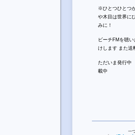
※ひとつひとつ
や木目は世界に
みに！
ビーチFMを聴
けします また送
ただいま発行中 
載中
一