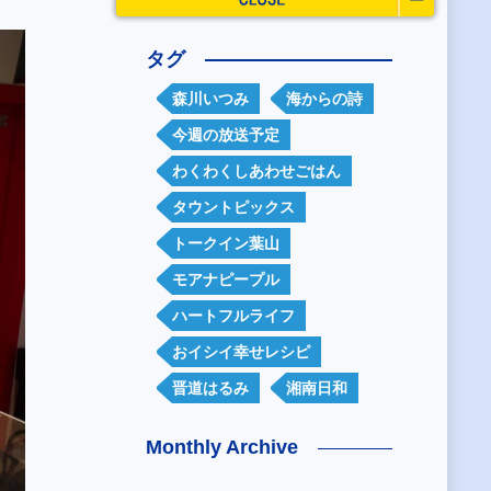
タグ
森川いつみ
海からの詩
今週の放送予定
わくわくしあわせごはん
タウントピックス
トークイン葉山
モアナピープル
ハートフルライフ
おイシイ幸せレシピ
晋道はるみ
湘南日和
Monthly Archive