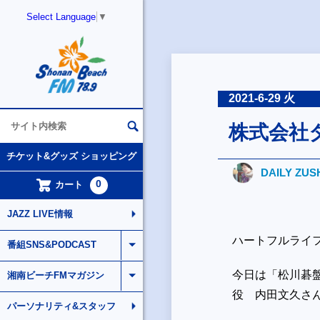
Select Language
▼
2021-6-29 火
株式会社
チケット&グッズ ショッピング
DAILY ZUS
0
カート
JAZZ LIVE情報
ハートフルライ
番組SNS&PODCAST
今日は「松川碁盤
湘南ビーチFMマガジン
役 内田文久さ
パーソナリティ&スタッフ