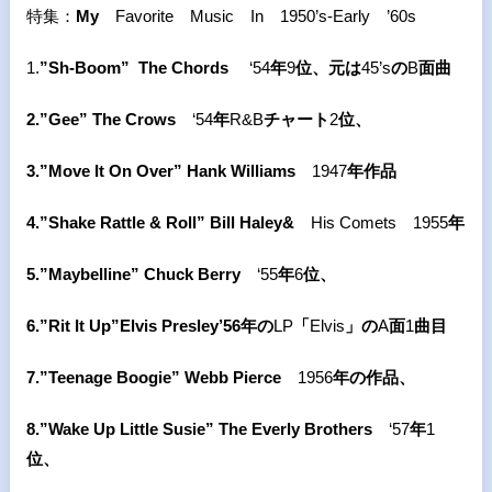
特集：
My
Favorite
Music
In
1950’s-Early
’60s
1.
”Sh-Boom” The Chords
‘54
年
9
位、
元は
45’s
の
B
面曲
2.”Gee” The Crows
‘54
年
R&B
チャート
2
位、
3.”Move It On Over” Hank Williams
1947
年作品
4.”Shake Rattle & Roll” Bill Haley&
His Comets
1955
年
5.”Maybelline” Chuck Berry
‘55
年
6
位、
6.”Rit It Up”Elvis Presley’56
年の
LP
「
Elvis
」の
A
面
1
曲目
7.”Teenage Boogie” Webb Pierce
1956
年の作品、
8.”Wake Up Little Susie” The Everly Brothers
‘57
年
1
位、