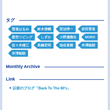
タグ
晋道はるみ
鈴木啓輔
宮治淳一
折田育造
星空リビング
しずか
小野瀬雅生
NORO
佐々木雄三
高橋宏明
池谷直樹
井澤聡朗
井澤聡朗
Monthly Archive
Link
以前のブログ「Back To The 60's」