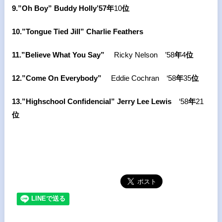
9.”Oh Boy” Buddy Holly’57
年
10
位
10.”Tongue Tied Jill” Charlie Feathers
11.”Believe What You Say”
Ricky Nelson
’58
年
4
位
12.”Come On Everybody”
Eddie Cochran
‘58
年
35
位
13.”Highschool Confidencial” Jerry Lee Lewis
‘58
年
21
位