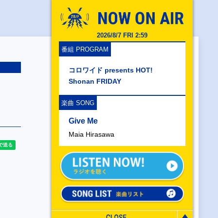
2026/8/7 FRI 2:59
番組 PROGRAM
コロワイド presents HOT!
Shonan FRIDAY
楽曲 SONG
Give Me
Maia Hirasawa