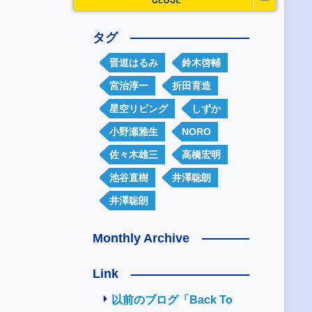
タグ
晋道はるみ
鈴木啓輔
宮治淳一
折田育造
星空リビング
しずか
小野瀬雅生
NORO
佐々木雄三
高橋宏明
池谷直樹
井澤聡朗
井澤聡朗
Monthly Archive
Link
以前のブログ「Back To