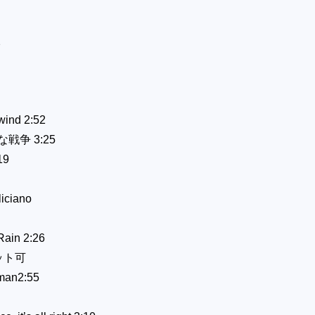
2
wind 2:52
な戦争
3:25
19
liciano
ain 2:26
ット可
 man2:55