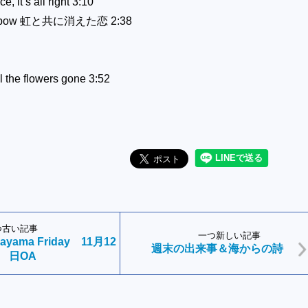
e, it’s all right 3:10
nbow
虹と共に消えた恋
2:38
l the flowers gone 3:52
つ古い記事
一つ新しい記事
-Hayama Friday 11月12
週末の出来事＆海からの詩
日OA