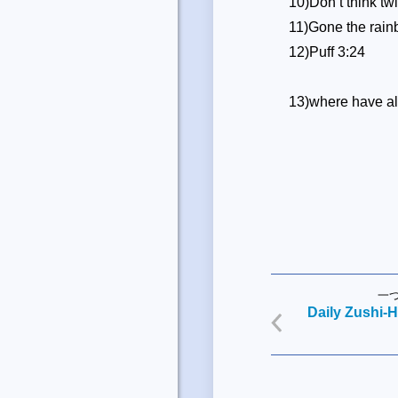
10)Don’t think twic
11)Gone the rai
12)Puff 3:24
13)where have al
一
Daily Zushi