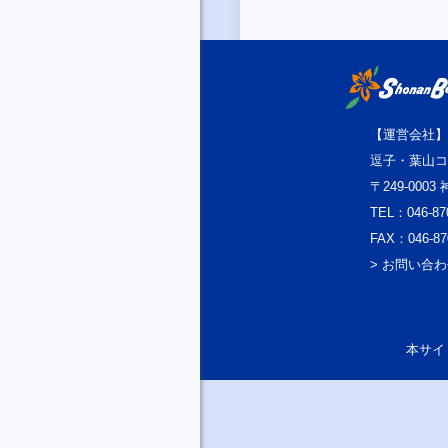
【運営会社】
逗子・葉山コ
〒249-000
TEL：046-87
FAX：046-87
> お問い合
本サイト