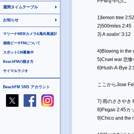
PPM
を中心に
週間タイムテーブル
1)lemon tree 2:5
お知らせ
2)500miles 2:45
マリーナWEBカメラ&風向風速計
3) A soalin’ 3:12
湘南ビーチFMについて
4)Blowing in the 
スポットCM募集中
5)Cruel war
悲惨
BeachFMの聴き方
6)Hush-A-Bye 2:
サイマルラジオ
ここから
Jose Fe
BeachFM SNS アカウント
7)
雨のささやき
R
8)Pegao 2:45
カ
9)Chico and the