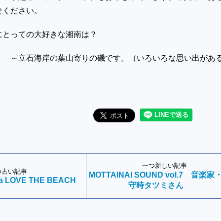
せください。
にとっての大好きな湘南は？
の葉山寄りの磯です。（いろいろな思い出がある
一つ新しい記事
つ古い記事
MOTTAINAI SOUND vol.7 音楽家
a LOVE THE BEACH
守時タツミさん