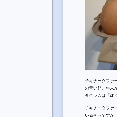
チキチータファ
の青い卵、年末
タグラムは「chi
チキチータファ
いるそうですが