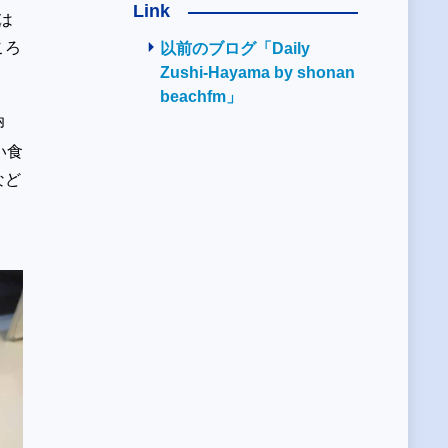
Link
は
ころ
以前のブログ「Daily
Zushi-Hayama by shonan
。
beachfm」
卵
い食
など