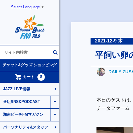
Select Language
▼
2021-12-9 木
平飼い卵
チケット&グッズ ショッピング
DAILY ZUS
0
カート
JAZZ LIVE情報
本日のゲストは、
番組SNS&PODCAST
チータファーム
湘南ビーチFMマガジン
パーソナリティ&スタッフ