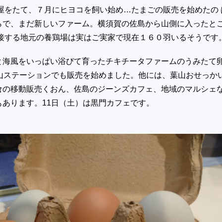
小屋をたて、７月にヒヨコを飼い始め…たまごの販売を始めたの 
らで、まだ新しいファーム。横須賀の佐島から山側に入ったと
隣接する地元の養鶏場は実はご実家で現在１６０羽いるそうです
と海風をいっぱい浴びて育ったチキチータファームのうみたて
葉山ステーションでも販売を始めました。他には、葉山おせっか
倉の移動販売くおん、佐島のジーンズカフェ、地域のマルシェ
もあります。11日（土）は黒門カフェです。