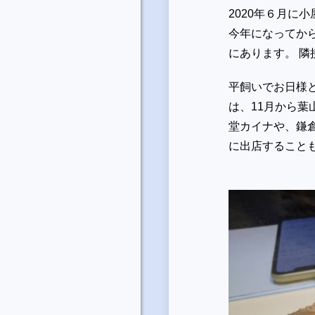
2020年６月に
今年になってか
にあります。 
平飼いでお日様
は、11月から
堂カイナや、鎌
に出店すること