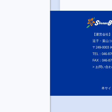
【運営会社】
逗子・葉山コ
〒249-000
TEL：046-87
FAX：046-87
> お問い合
本サイト