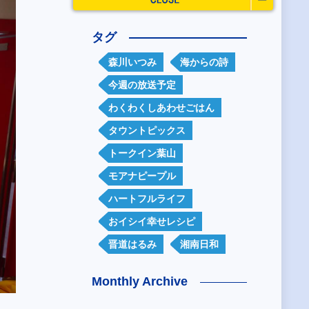
タグ
森川いつみ
海からの詩
今週の放送予定
わくわくしあわせごはん
タウントピックス
トークイン葉山
モアナピープル
ハートフルライフ
おイシイ幸せレシピ
晋道はるみ
湘南日和
Monthly Archive