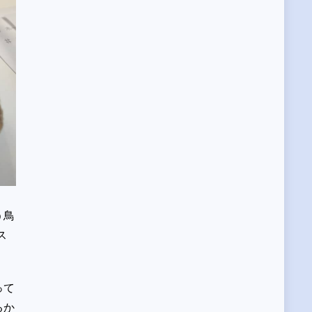
う鳥
ス
って
るか