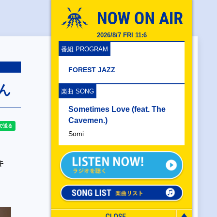
2026/8/7 FRI 11:6
番組 PROGRAM
FOREST JAZZ
ん
楽曲 SONG
Sometimes Love (feat. The
Cavemen.)
Somi
キ