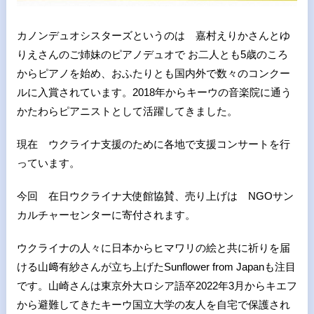
カノンデュオシスターズというのは 嘉村えりかさんとゆ
りえさんのご姉妹のピアノデュオで お二人とも5歳のころ
からピアノを始め、おふたりとも国内外で数々のコンクー
ルに入賞されています。2018年からキーウの音楽院に通う
かたわらピアニストとして活躍してきました。
現在 ウクライナ支援のために各地で支援コンサートを行
っています。
今回 在日ウクライナ大使館協賛、売り上げは NGOサン
カルチャーセンターに寄付されます。
ウクライナの人々に日本からヒマワリの絵と共に祈りを届
ける山﨑有紗さんが立ち上げたSunflower from Japanも注目
です。山崎さんは東京外大ロシア語卒2022年3月からキエフ
から避難してきたキーウ国立大学の友人を自宅で保護され