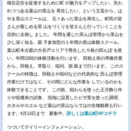
移住定住を促進するために町 の魅力をアップしたい、失わ
れつつある葉山の里山を 再生したい、という主旨から、は
やま里山スクールは、 元々あった里山を再生し、町民の皆
さんが親しめる里 山をづくりを皆さんと行っていくことを
目的に企画し ました。 年間を通じた田んぼ管理から里山を
少し深く知る、親 子参加型の１年間の里山体験スクール。
葉山町木古庭の大谷戸エリアで再生した５枚の田んぼ を使
い、年間10回の体験活動を行います。 田植え前の準備作業
から、田植え、草取り、稲刈、脱 穀まで行います。 このス
クールの特徴は、田植えや稲刈などの代表的な 田んぼ管理
作業だけではなく、その間にどんな作業を しているのかも
体験できることです。 この他、稲わらを使った正月飾り作
りや収穫米の試食、 現地に設置したピザ窯を使った調理、
ホタルやカエル など葉山の里山ならではの生物観察も行い
ます。4月13日まで 募集中。
詳しくは葉山町HPコチラ
つづいてデイリーインフォメーション。