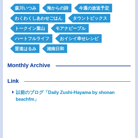
森川いつみ
海からの詩
今週の放送予定
わくわくしあわせごはん
タウントピックス
トークイン葉山
モアナピープル
ハートフルライフ
おイシイ幸せレシピ
晋道はるみ
湘南日和
Monthly Archive
Link
以前のブログ「Daily Zushi-Hayama by shonan
beachfm」