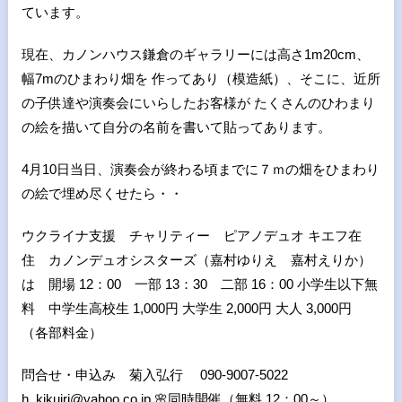
ています。
現在、カノンハウス鎌倉のギャラリーには高さ1m20cm、
幅7mのひまわり畑を 作ってあり（模造紙）、そこに、近所
の子供達や演奏会にいらしたお客様が たくさんのひわまり
の絵を描いて自分の名前を書いて貼ってあります。
4月10日当日、演奏会が終わる頃までに７ｍの畑をひまわり
の絵で埋め尽くせたら・・
ウクライナ支援 チャリティー ピアノデュオ キエフ在
住 カノンデュオシスターズ（嘉村ゆりえ 嘉村えりか）
は 開場 12：00 一部 13：30 二部 16：00 小学生以下無
料 中学生高校生 1,000円 大学生 2,000円 大人 3,000円
（各部料金）
問合せ・申込み 菊入弘行 090-9007-5022
h_kikuiri@yahoo.co.jp 🌸同時開催（無料 12：00～）